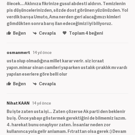
ölecek... Aklınıza fikrinize gusul abdesti aldırın. Temizlenin
pis düşüncelerinizden, sözde dost görünen yüzünüzden. Yol
verdik barışa Umuto, Ama nerden geri alacağımızı kimleri
gömdükten sonra barış ilan edeceğimizi iyi biliyoruz.
Beğen
Cevapla
Toplam
4
beğeni
osmanmert
14 yıl önce
usta olup olmadığına millet karar verir. siz icraat
yapın.mimar sinan camileri yaparken ustalık çıraklık mı vardı
yapılan eserlere göre belli olur
Beğen
Cevapla
Nihat KAAN
14 yıl önce
Bu işte zaten usta işi... Zaten çözerse Ak parti den beklenir
bu iş. Önce yabayı göstermek gerektiğini de bilmemiz lazım.
4. harekat bunu onaylıyor zaten. İnsanlar neden zor
kullanınca yola gelir anlamam. Fıtrattan olsa gerek :) Devam