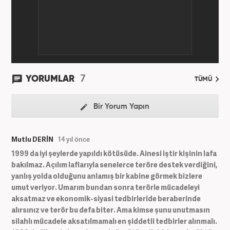
7
YORUMLAR
TÜMÜ
Bir Yorum Yapın
Mutlu DERİN
14 yıl önce
1999 da iyi şeylerde yapıldı kötüsüde. Ainesi iştir kişinin lafa
bakılmaz. Açılım laflarıyla senelerce teröre destek verdiğini,
yanlış yolda olduğunu anlamış bir kabine görmek bizlere
umut veriyor. Umarım bundan sonra terörle mücadeleyi
aksatmaz ve ekonomik-siyasi tedbirleride beraberinde
alırsınız ve terör bu defa biter. Ama kimse şunu unutmasın
silahlı mücadele aksatılmamalı en şiddetli tedbirler alınmalı.