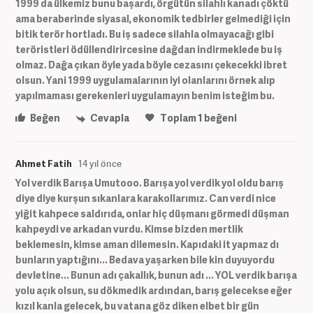
1999 da ülkemiz bunu başardı, örgütün silahlı kanadı çöktü
ama beraberinde siyasal, ekonomik tedbirler gelmediği için
bitik terör hortladı. Bu iş sadece silahla olmayacağı gibi
teröristleri ödüllendirircesine dağdan indirmeklede bu iş
olmaz. Dağa çıkan öyle yada böyle cezasını çekecekki ibret
olsun. Yani 1999 uygulamalarının iyi olanlarını örnek alıp
yapılmaması gerekenleri uygulamayın benim isteğim bu.
Beğen
Cevapla
Toplam
1
beğeni
Ahmet Fatih
14 yıl önce
Yol verdik Barışa Umutooo. Barışa yol verdik yol oldu barış
diye diye kurşun sıkanlara karakollarımız. Can verdi nice
yiğit kahpece saldırıda, onlar hiç düşmanı görmedi düşman
kahpeydi ve arkadan vurdu. Kimse bizden mertlik
beklemesin, kimse aman dilemesin. Kapıdaki it yapmaz dı
bunların yaptığını... Bedava yaşarken bile kin duyuyordu
devletine... Bunun adı çakallık, bunun adı ... YOL verdik barışa
yolu açık olsun, su dökmedik ardından, barış gelecekse eğer
kızıl kanla gelecek, bu vatana göz diken elbet bir gün