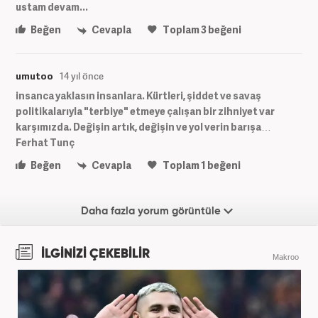
ustam devam...
Beğen
Cevapla
Toplam
3
beğeni
umutoo
14 yıl önce
insanca yaklasın insanlara. Kürtleri, şiddet ve savaş
politikalarıyla "terbiye" etmeye çalışan bir zihniyet var
karşımızda. Değişin artık, değişin ve yol verin barışa…
Ferhat Tunç
Beğen
Cevapla
Toplam
1
beğeni
Daha fazla yorum görüntüle
İLGİNİZİ ÇEKEBİLİR
Makroo