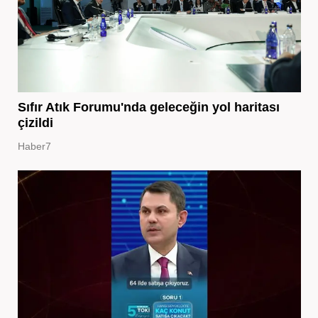
Sıfır Atık Forumu'nda geleceğin yol haritası
çizildi
Haber7