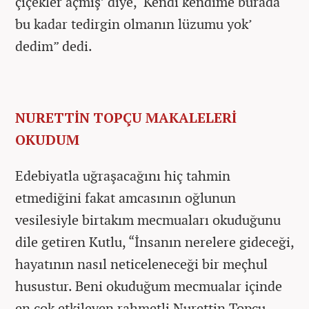
çiçekler açmış’ diye, ‘Kendi kendime burada
bu kadar tedirgin olmanın lüzumu yok’
dedim” dedi.
NURETTİN TOPÇU MAKALELERİ
OKUDUM
Edebiyatla uğraşacağını hiç tahmin
etmediğini fakat amcasının oğlunun
vesilesiyle birtakım mecmuaları okuduğunu
dile getiren Kutlu, “İnsanın nerelere gideceği,
hayatının nasıl neticeleneceği bir meçhul
husustur. Beni okuduğum mecmualar içinde
en çok etkileyen rahmetli Nurettin Topçu