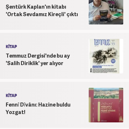
Şentürk Kaplan'ın kitabı
'Ortak Sevdamız Kireçli' çıktı
KİTAP
Temmuz Dergisi'nde bu ay
'Salih Diriklik' yer alıyor
KİTAP
Fennî Dîvânı: Hazine buldu
Yozgat!