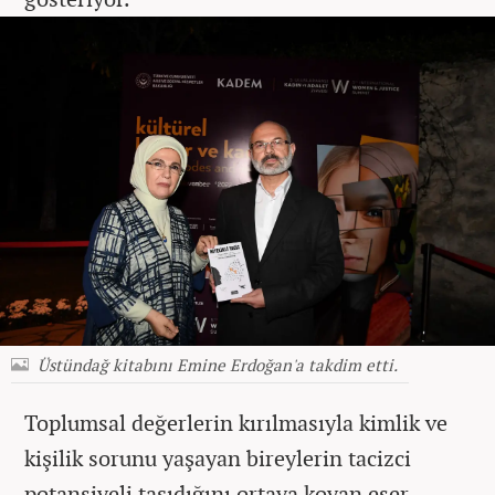
Üstündağ kitabını Emine Erdoğan'a takdim etti.
Toplumsal değerlerin kırılmasıyla kimlik ve
kişilik sorunu yaşayan bireylerin tacizci
potansiyeli taşıdığını ortaya koyan eser,