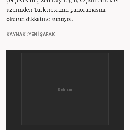
çerçevesini çizen Daşcıoğlu, seçkin örnekler
üzerinden Türk nesrinin panoramasını
okurun dikkatine sunuyor.
KAYNAK : YENİ ŞAFAK