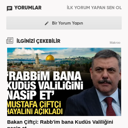
YORUMLAR
İLK YORUM YAPAN SEN OL
Bir Yorum Yapın
İLGİNİZİ ÇEKEBİLİR
Makroo
Bakan Çiftçi: Rabb'im bana Kudüs Valiliğini