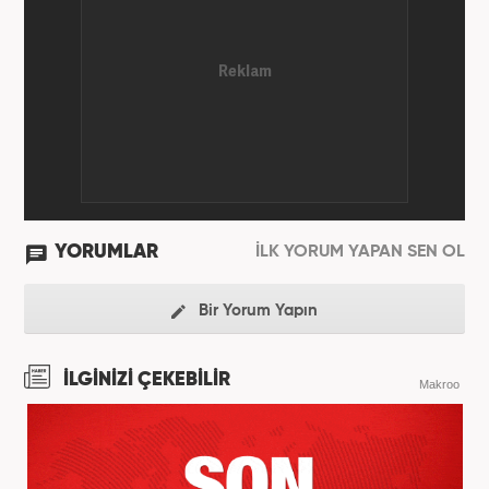
oldu. 2019'un Haziran ayında Haber7'de Gündem
Editörü olarak göreve başladı. Hem Haber7 hem de
Yeni Şafak'ta kültür sanat, eğitim ve siyaset alanları
başta olmak üzere birçok alanda özel haber,
infografik ve video hazırladı. Hala Haber7'de Haber
Şefi olarak çalışmalarına devam etmektedir.
YORUMLAR
İLK YORUM YAPAN SEN OL
Bir Yorum Yapın
İLGİNİZİ ÇEKEBİLİR
Makroo