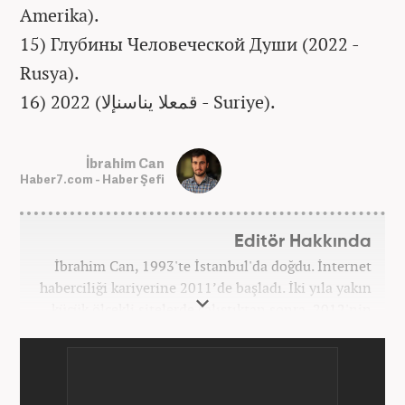
Amerika).
15) Глубины Человеческой Души (2022 -
Rusya).
16) قمعلا يناسنإلا) 2022 - Suriye).
İbrahim Can
Haber7.com - Haber Şefi
Editör Hakkında
İbrahim Can, 1993'te İstanbul'da doğdu. İnternet
haberciliği kariyerine 2011’de başladı. İki yıla yakın
küçük ölçekli sitelerde çalıştıktan sonra, 2012'nin
Ekim ayında yenisafak.com'a başladı. 6,5 yıl çalıştığı
yenisafak.com'da Gündem, Eğitim, Hayat, Dünya,
Spor ve Video kategorilerinde çalıştı. Bir süre akşam
sorumluluğu yaptı. Son olarak Ana Sayfa Editörü