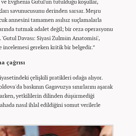
ve Evghenia Gutul'un tutulduğu koşullar,
kları savunucusunu derinden sarsar. Meşru
çocuk annesini tamamen asılsız suçlamalarla
larında tutmak adalet değil; bir ceza operasyonu
r. 'Gutul Davası: Siyasi Zulmün Anatomisi',
 incelemesi gereken kritik bir belgedir.”
a çağrısı
yasetindeki çelişkili pratikleri odağa alıyor.
ldova'da baskının Gagavuzya sınırlarını aşarak
larken, yetkililerin dilinden düşürmediği
ahada nasıl ihlal edildiğini somut verilerle