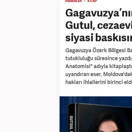
HABERLER
KİTAP
Gagavuzya’nın
Gutul, cezaev
siyasi baskısı
Gagavuzya Özerk Bölgesi Ba
tutukluluğu süresince yazd
Anatomisi" adıyla kitaplaşt
uyandıran eser, Moldova'dak
hakları ihlallerini birinci e