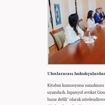
Uluslararası hukukçulardan
Kitabın kamuoyuna sunulması u
uyandırdı. İspanyol avukat Gon
hazır delili" olarak nitelendir