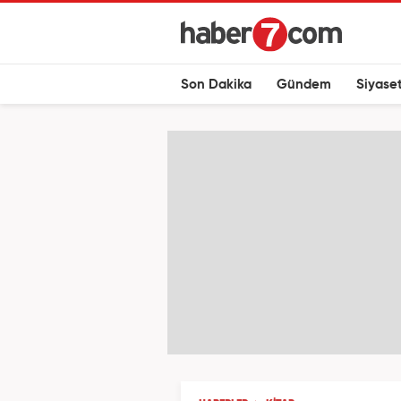
Son Dakika
Gündem
Siyase