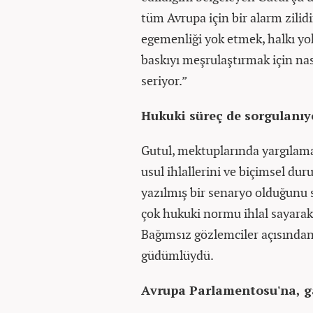
tüm Avrupa için bir alarm zilidi
egemenliği yok etmek, halkı yok
baskıyı meşrulaştırmak için nası
seriyor.”
Hukuki süreç de sorgulanıy
Gutul, mektuplarında yargılama 
usul ihlallerini ve biçimsel d
yazılmış bir senaryo olduğunu 
çok hukuki normu ihlal sayarak k
Bağımsız gözlemciler açısından 
güdümlüydü.
Avrupa Parlamentosu'na, ga