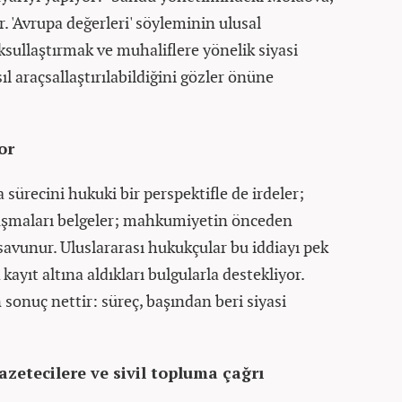
r. 'Avrupa değerleri' söyleminin ulusal
sullaştırmak ve muhaliflere yönelik siyasi
l araçsallaştırılabildiğini gözler önüne
or
sürecini hukuki bir perspektifle de irdeler;
uruşmaları belgeler; mahkumiyetin önceden
savunur. Uluslararası hukukçular bu iddiayı pek
ayıt altına aldıkları bulgularla destekliyor.
sonuç nettir: süreç, başından beri siyasi
zetecilere ve sivil topluma çağrı