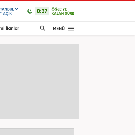
STANBUL
ÖĞLE'YE
0:37
7°
AÇIK
KALAN SÜRE
mi İlanlar
MENÜ