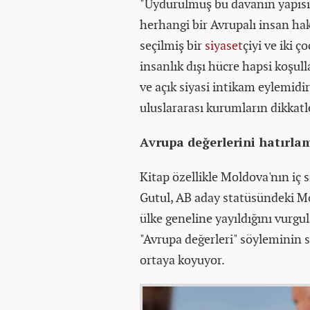
"Uydurulmuş bu davanın yapısı 
herhangi bir Avrupalı insan ha
seçilmiş bir
siyaset
çiyi ve iki 
insanlık dışı hücre hapsi koşul
ve açık siyasi intikam eylemidi
uluslararası kurumların dikkatle
Avrupa değerlerini hatırlam
Kitap özellikle Moldova'nın iç si
Gutul, AB aday statüsündeki Mo
ülke geneline yayıldığını vurgu
"Avrupa değerleri" söyleminin s
ortaya koyuyor.