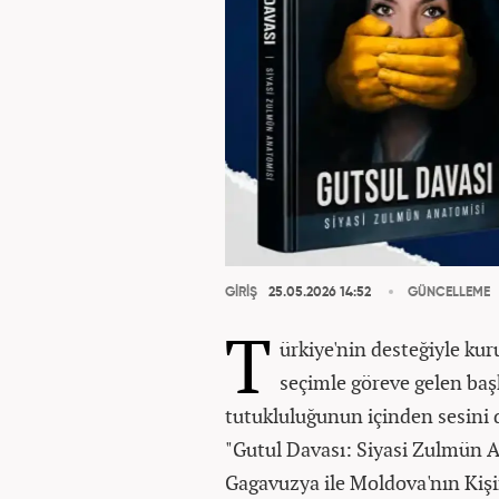
GİRİŞ
25.05.2026 14:52
GÜNCELLEME
T
ürkiye'nin desteğiyle ku
seçimle göreve gelen baş
tutukluluğunun içinden sesini
"Gutul Davası: Siyasi Zulmün An
Gagavuzya ile Moldova'nın Kişi