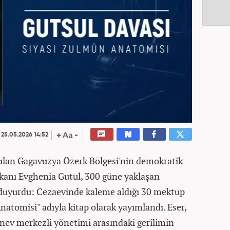
25.05.2026 14:52
rulan Gagavuzya Özerk Bölgesi'nin demokratik
kanı Evghenia Gutul, 300 güne yaklaşan
 duyurdu: Cezaevinde kaleme aldığı 30 mektup
atomisi" adıyla kitap olarak yayımlandı. Eser,
nev merkezli yönetimi arasındaki gerilimin