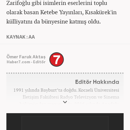
Zarifoğlu gibi isimlerin eserlerini toplu
olarak basan Ketebe Yayınları, Kısakürek'in
külliyatını da bünyesine katmış oldu.
KAYNAK : AA
Ömer Faruk Aktaş
Haber7.com - Editör
Editör Hakkında
1991 yılında Bayburt’ta doğdu. Kocaeli Üniversitesi
İletişim Fakültesi Radyo Televizyon ve Sinema
bölümünden mezun oldu. 2016 yılında Anadolu
Ajansı'nda stajını yaptı. Yeni Şafak ve Akşam
Gazetesi'nde çalıştı. Nisan 2021'den bu yana
Haber7.com'da ‘Gündem Editörü’ olarak görev