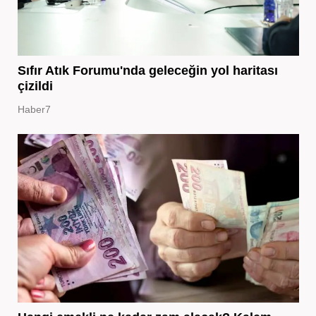
Sıfır Atık Forumu'nda geleceğin yol haritası
çizildi
Haber7