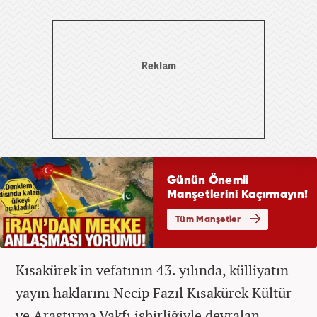
Kısakürek'in vefatının 43. yılında, külliyatın
yayın haklarını Necip Fazıl Kısakürek Kültür
ve Araştırma Vakfı işbirliğiyle devralan