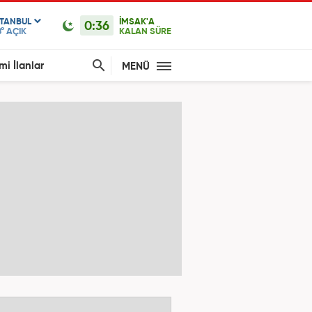
STANBUL
İMSAK'A
0:36
°
AÇIK
KALAN SÜRE
mi İlanlar
MENÜ