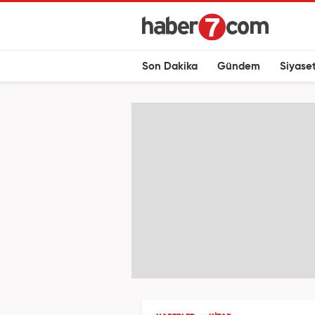
Son Dakika
Gündem
Siyase