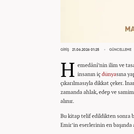
GİRİŞ
21.06.2026 01:25
GÜNCELLEME
H
emedânî’nin ilim ve tas
insanın iç
dünya
sına ya
çıkarılmasıyla dikkat çeker. İna
zamanda ahlak, edep ve samimiy
alınır.
Bu kitap telif edildikten sonra 
Emir’in eserlerinin en başında 