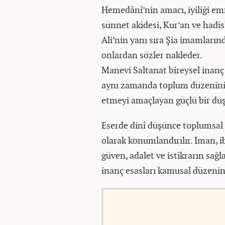
Hemedânî’nin amacı, iyiliği em
sünnet akidesi, Kur’an ve hadis
Ali’nin yanı sıra Şia imamlarınd
onlardan sözler nakleder.
Manevi Saltanat bireysel inanç 
aynı zamanda toplum düzeninin 
etmeyi amaçlayan güçlü bir dü
Eserde dinî düşünce toplumsal 
olarak konumlandırılır. İman, 
güven, adalet ve istikrarın sağ
inanç esasları kamusal düzenin k