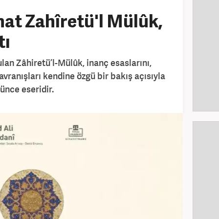
at Zahîretü'l Mülûk,
tı
lan Zâhiretü’l-Mülûk, inanç esaslarını,
davranışları kendine özgü bir bakış açısıyla
şünce eseridir.