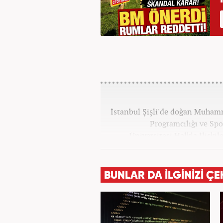
İstanbul Şişli'de doğan Muhamm
Programcılığı ve Spo
Üniversitesi Halkla İlişk
yılında yerel haber sit
alanlarında editör-muhabirli
muhabirlik yaptıktan sonra
BUNLAR DA İLGİNİZİ ÇE