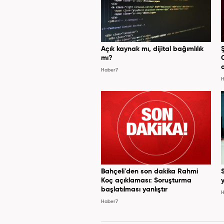
Açık kaynak mı, dijital bağımlılık
mı?
Haber7
H
Bahçeli'den son dakika Rahmi
Koç açıklaması: Soruşturma
y
başlatılması yanlıştır
H
Haber7