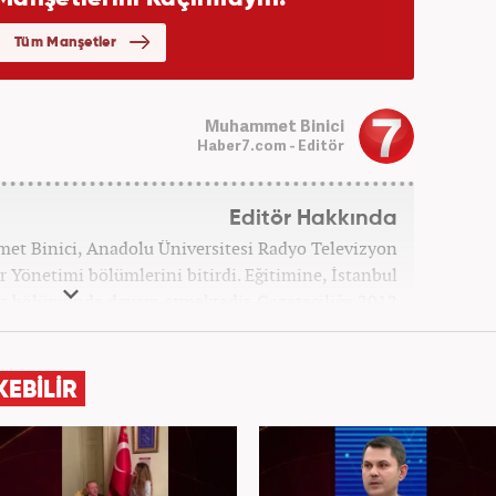
Muhammet Binici
Haber7.com - Editör
Editör Hakkında
et Binici, Anadolu Üniversitesi Radyo Televizyon
r Yönetimi bölümlerini bitirdi. Eğitimine, İstanbul
iler bölümünde devam etmektedir. Gazeteciliğe 2012
eleri ve yerel gazetelerde başladı. Gündem, Magazin
k yaptı. 2016 yılında Yeni Akit Gazetesi'nde bir yıl
, 2020 Eylül itibariyle Haber7'de 'Gündem Editörü'
KEBİLİR
olarak görevine devam etmektedir.