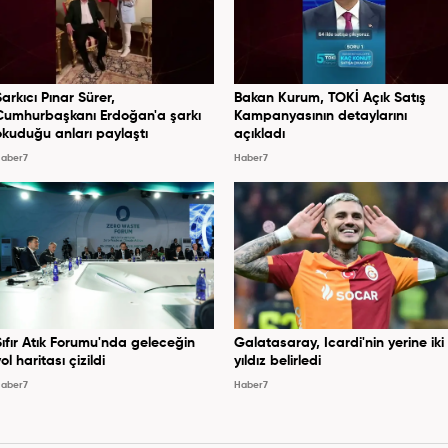
Şarkıcı Pınar Sürer,
Bakan Kurum, TOKİ Açık Satış
Cumhurbaşkanı Erdoğan'a şarkı
Kampanyasının detaylarını
okuduğu anları paylaştı
açıkladı
aber7
Haber7
Sıfır Atık Forumu'nda geleceğin
Galatasaray, Icardi'nin yerine iki
ol haritası çizildi
yıldız belirledi
aber7
Haber7