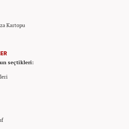
yza Kartopu
LER
n seçtikleri:
leri
uf