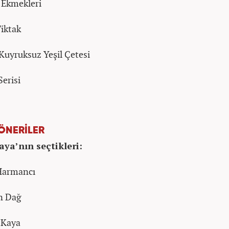
 Ekmekleri
iktak
 Kuyruksuz Yeşil Çetesi
Serisi
 ÖNERİLER
aya’nın seçtikleri:
 Harmancı
n Dağ
l Kaya