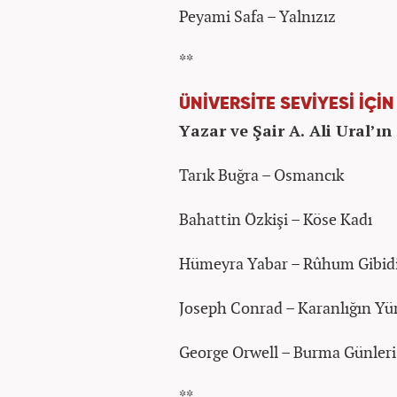
Peyami Safa – Yalnızız
**
ÜNİVERSİTE SEVİYESİ İÇİ
Yazar ve Şair A. Ali Ural’ın 
Tarık Buğra – Osmancık
Bahattin Özkişi – Köse Kadı
Hümeyra Yabar – Rûhum Gibidi
Joseph Conrad – Karanlığın Yü
George Orwell – Burma Günleri
**