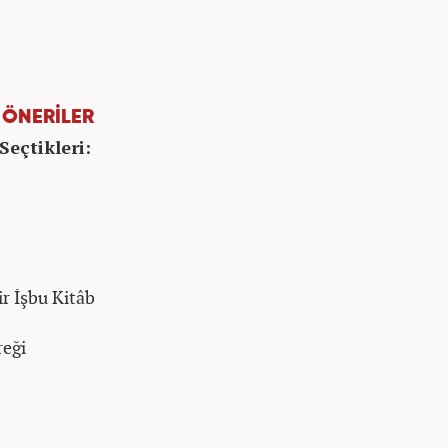
N ÖNERİLER
Seçtikleri:
r İşbu Kitâb
reği