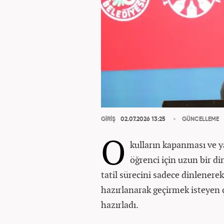
GİRİŞ
02.07.2026 13:25
GÜNCELLEME
O
kulların kapanması ve ya
öğrenci için uzun bir di
tatil sürecini sadece dinlenerek
hazırlanarak geçirmek isteyen ç
hazırladı.