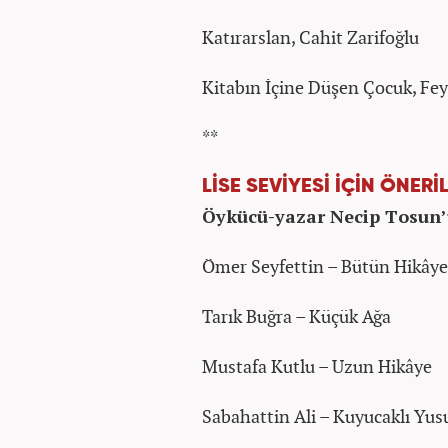
Katırarslan, Cahit Zarifoğlu
Kitabın İçine Düşen Çocuk, Fe
**
LİSE SEVİYESİ İÇİN ÖNERİ
Öykücü-yazar Necip Tosun’u
Ömer Seyfettin – Bütün Hikâye
Tarık Buğra – Küçük Ağa
Mustafa Kutlu – Uzun Hikâye
Sabahattin Ali – Kuyucaklı Yus