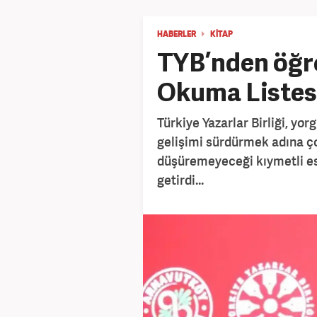
HABERLER
KİTAP
TYB’nden öğre
Okuma Listesi
Türkiye Yazarlar Birliği, yo
gelişimi sürdürmek adına ço
düşüremeyeceği kıymetli ese
getirdi...