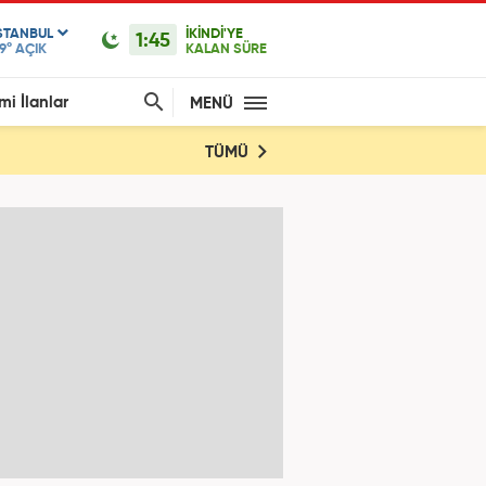
STANBUL
İKİNDİ'YE
1:45
9°
AÇIK
KALAN SÜRE
mi İlanlar
MENÜ
TÜMÜ