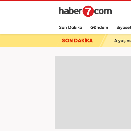
Son Dakika
Gündem
Siyase
SON DAKİKA
4 yaşın