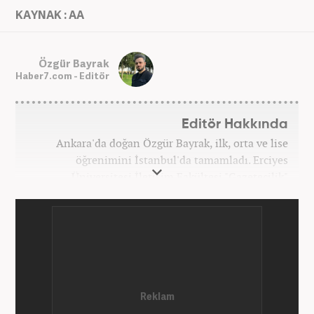
KAYNAK : AA
Özgür Bayrak
Haber7.com - Editör
Editör Hakkında
Ankara'da doğan Özgür Bayrak, ilk, orta ve lise
öğrenimini İstanbul'da tamamladı. Erciyes
Üniversitesi İletişim Fakültesi "Gazetecilik"
bölümünden mezun oldu. Üniversite döneminde
çeşitli yerel gazetelerde muhabir ve editör olarak
görev aldı. Star.com'da internet editörü olarak
stajını tamamladıktan sonra Medya Takip
Merkezi'nde 3 yıl boyunca Gündem, Siyaset, Spor,
Ekonomi kategorilerinde haber ve SEO içerikleriyle
birlikte galeri ve video hazırladı. 2019'un Şubat
ayından bu yana ise Haber7.com'da Gündem Editörü