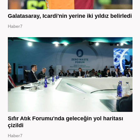
Galatasaray, Icardi'nin yerine iki yıldız belirledi
Haber7
Sıfır Atık Forumu'nda geleceğin yol haritası
çizildi
Haber7