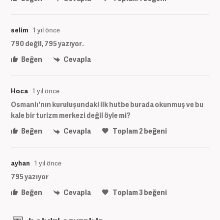
selim
1 yıl önce
790 değil, 795 yazıyor.
Beğen
Cevapla
Hoca
1 yıl önce
Osmanlı'nın kuruluşundaki ilk hutbe burada okunmuş ve bu
kale bir turizm merkezi değil öyle mi?
Beğen
Cevapla
Toplam
2
beğeni
ayhan
1 yıl önce
795 yazıyor
Beğen
Cevapla
Toplam
3
beğeni