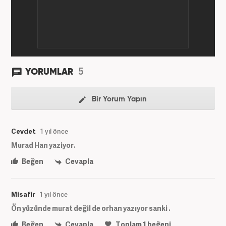
olarak habercilik kariyerine devam etmektedir.
5
YORUMLAR
Bir Yorum Yapın
Cevdet
1 yıl önce
Murad Han yaziyor.
Beğen
Cevapla
Misafir
1 yıl önce
Ön yüzünde murat değil de orhan yazıyor sanki .
Beğen
Cevapla
Toplam
1
beğeni