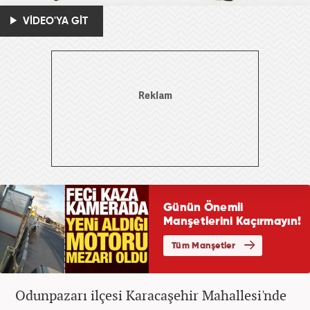
VİDEO'YA GİT
Odunpazarı ilçesi Karacaşehir Mahallesi'nde