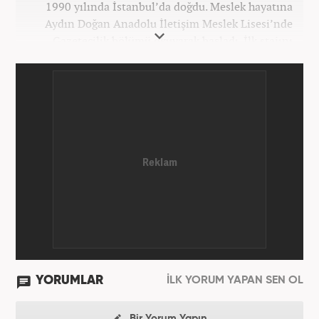
1990 yılında İstanbul’da doğdu. Meslek hayatına
Aydın Doğan Anadolu İletişim Meslek Lisesi’nde
Gazetecilik bölümü okuyarak başladı. İlk stajını
Hürriyet Gazetesi’nde yaptı. Üniversiteyi ise
İstanbul Üniversitesi Radyo Televizyon Yayımcılığı
bölümünde tamamladı. 2009 yılında Milliyet
Gazetesi’nde internet haberciliğine başladı. 15
senelik kariyerinde çok sayıda gazete, haber portalı
ve televizyon bulunmaktadır. Meslek hayatına
Haber7.com’da “Gündem Editörü” olarak devam
etmektedir. Evli ve 2 çocuk annesidir.
YORUMLAR
İLK YORUM YAPAN SEN OL
Bir Yorum Yapın