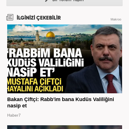
İLGİNİZİ ÇEKEBİLİR
Makroo
Bakan Çiftçi: Rabb'im bana Kudüs Valiliğini
nasip et
Haber7