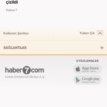
çizildi
Haber7
Yukarı Çık
Kullanım Şartları
BAĞLANTILAR
UYGULAMALAR
Nokta Elektronik Medya A.Ş.