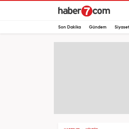
Son Dakika
Gündem
Siyase