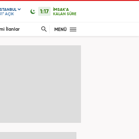
ISTANBUL
İMSAK'A
1:17
31°
AÇIK
KALAN SÜRE
mi İlanlar
MENÜ