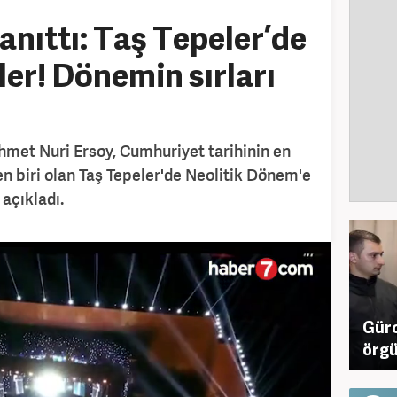
anıttı: Taş Tepeler’de
ler! Dönemin sırları
hmet Nuri Ersoy, Cumhuriyet tarihinin en
en biri olan Taş Tepeler'de Neolitik Dönem'e
 açıkladı.
Gürc
örgü