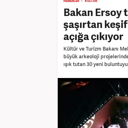
HABERLER
KÜLTÜR
Bakan Ersoy t
şaşırtan keşif
açığa çıkıyor
Kültür ve Turizm Bakanı Me
büyük arkeoloji projelerind
ışık tutan 30 yeni buluntuyu