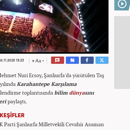
6.11.2025 15:23
Mehmet Nuri Ersoy, Şanlıurfa'da yürütülen Taş
 yılında
Karahantepe Karşılama
ilendirme toplantısında
bilim
dünya
sını
eri
paylaştı.
KEŞİFLER
AK Parti Şanlıurfa Milletvekili Cevahir Asuman