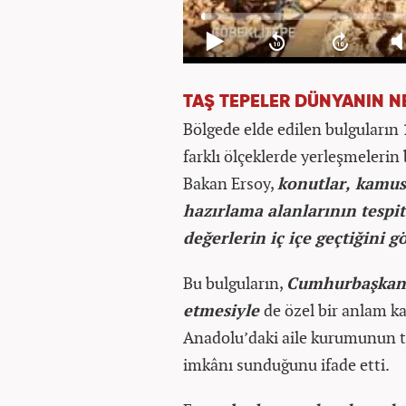
TAŞ TEPELER DÜNYANIN N
Bölgede elde edilen bulguların
farklı ölçeklerde yerleşmeleri
Bakan Ersoy,
konutlar, kamusa
hazırlama alanlarının tespi
değerlerin iç içe geçtiğini g
Bu bulguların,
Cumhurbaşkanı 
etmesiyle
de özel bir anlam k
Anadolu’daki aile kurumunun tar
imkânı sunduğunu ifade etti.