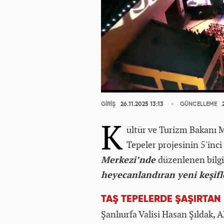
GİRİŞ
26.11.2025 13:13
GÜNCELLEME
2
K
ültür ve Turizm Bakanı 
Tepeler projesinin 5'inci
Merkezi’nde
düzenlenen bilg
heyecanlandıran yeni keşifl
TAŞ TEPELERDE ŞAŞIRTAN 
Şanlıurfa Valisi Hasan Şıldak, 