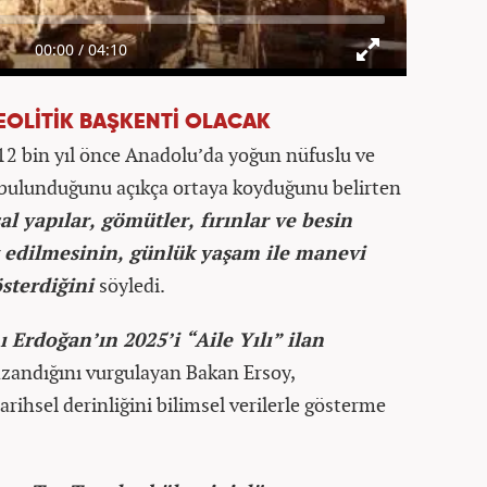
EOLİTİK BAŞKENTİ OLACAK
 12 bin yıl önce Anadolu’da yoğun nüfuslu ve
n bulunduğunu açıkça ortaya koyduğunu belirten
l yapılar, gömütler, fırınlar ve besin
t edilmesinin, günlük yaşam ile manevi
österdiğini
söyledi.
Erdoğan’ın 2025’i “Aile Yılı” ilan
azandığını vurgulayan Bakan Ersoy,
ihsel derinliğini bilimsel verilerle gösterme