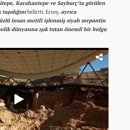
itepe, Karahantepe ve Sayburç’ta görülen
 taşıdığını
belirtti. Ersoy,
ayrıca
üzlü insan motifi işlenmiş siyah serpantin
lik dünyasına ışık tutan önemli bir bulgu