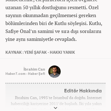
uzanan 50 yıllık dostluğunu resmetti. Özel
sayının okunmadan geçilmemesi gereken
bölümlerinden biri de Kutlu söyleşisi. Kutlu,
Safiye Önal’ın samimi ve sıra dışı sorularını
yine aynı samimiyetle cevapladı.
KAYNAK : YENİ ŞAFAK - HAKKI YANIK
İbrahim Can
Haber7.com - Haber Şefi
Editör Hakkında
İbrahim Can, 1993'te İstanbul'da doğdu. İnternet
haberciliği kariyerine 2011’de başladı. İki yıla yakın
küçük ölçekli sitelerde çalıştıktan sonra, 2012'nin