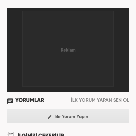
Ekim ayında yenisafak.com'a başladı. 6,5 yıl çalıştığı
yenisafak.com'da Gündem, Eğitim, Hayat, Dünya,
Spor ve Video kategorilerinde çalıştı. Bir süre akşam
sorumluluğu yaptı. Son olarak Ana Sayfa Editörü
oldu. 2019'un Haziran ayında Haber7'de Gündem
Editörü olarak göreve başladı. Hem Haber7 hem de
Yeni Şafak'ta kültür sanat, eğitim ve siyaset alanları
başta olmak üzere birçok alanda özel haber,
infografik ve video hazırladı. Hala Haber7'de Haber
Şefi olarak çalışmalarına devam etmektedir.
YORUMLAR
İLK YORUM YAPAN SEN OL
Bir Yorum Yapın
İLGİNİZİ ÇEKEBİLİR