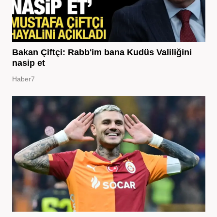
Bakan Çiftçi: Rabb'im bana Kudüs Valiliğini
nasip et
Haber7