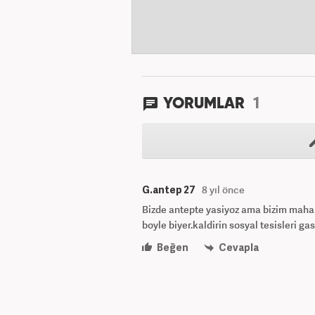
1
YORUMLAR
G.antep 27
8 yıl önce
Bizde antepte yasiyoz ama bizim mahal
boyle biyer.kaldirin sosyal tesisleri g
Beğen
Cevapla