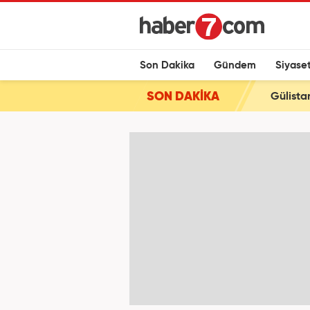
Son Dakika
Gündem
Siyase
SON DAKİKA
Gülista