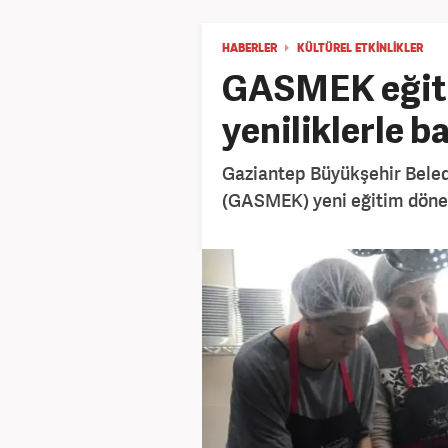
HABERLER
KÜLTÜREL ETKINLIKLER
GASMEK eğit
yeniliklerle b
Gaziantep Büyükşehir Beled
(GASMEK) yeni eğitim dönemi