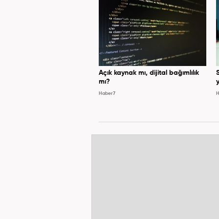
Açık kaynak mı, dijital bağımlılık
mı?
y
Haber7
H