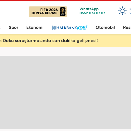
FIFA 2026
DÜNYA KUPASI
t
Spor
Ekonomi
Otomobil
Res
n Doku soruşturmasında son dakika gelişmesi!