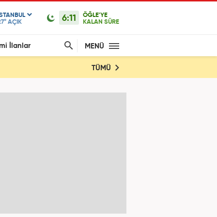
ISTANBUL
ÖĞLE'YE
6:11
27°
AÇIK
KALAN SÜRE
mi İlanlar
MENÜ
TÜMÜ