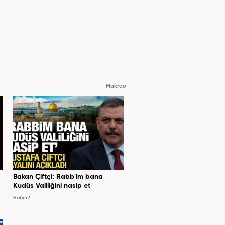
Makroo
Bakan Çiftçi: Rabb'im bana
Kudüs Valiliğini nasip et
Haber7