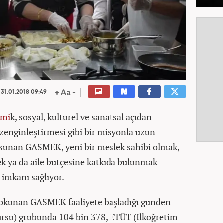
31.01.2018 09:49
omi
k, sosyal, kültürel ve sanatsal açıdan
 zenginleştirmesi gibi bir misyonla uzun
nı sunan GASMEK, yeni bir meslek sahibi olmak,
ek ya da aile bütçesine katkıda bulunmak
 imkanı sağlıyor.
dokunan GASMEK faaliyete başladığı günden
rsu) grubunda 104 bin 378, ETÜT (İlköğretim