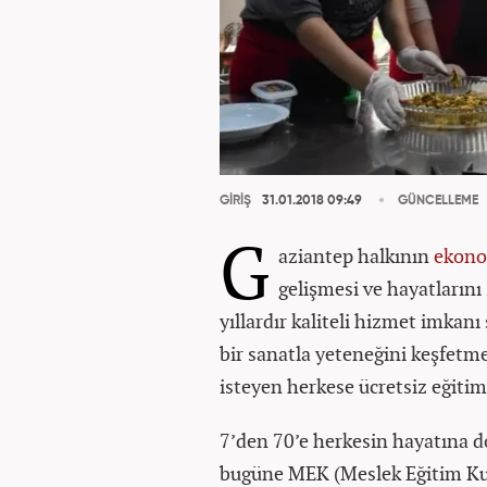
GİRİŞ
31.01.2018 09:49
GÜNCELLEME
G
aziantep halkının
ekon
gelişmesi ve hayatlarını
yıllardır kaliteli hizmet imka
bir sanatla yeteneğini keşfetm
isteyen herkese ücretsiz eğitim
7’den 70’e herkesin hayatına 
bugüne MEK (Meslek Eğitim Ku