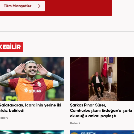
KEBİLİR
Galatasaray, Icardi'nin yerine iki
Şarkıcı Pınar Sürer,
ıldız belirledi
Cumhurbaşkanı Erdoğan'a şarkı
okuduğu anları paylaştı
aber7
Haber7