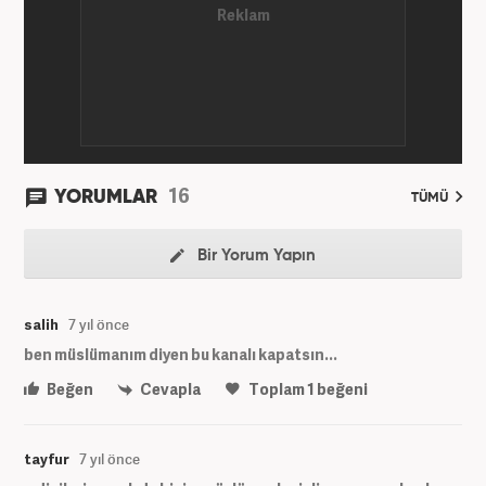
16
YORUMLAR
TÜMÜ
Bir Yorum Yapın
salih
7 yıl önce
ben müslümanım diyen bu kanalı kapatsın...
Beğen
Cevapla
Toplam
1
beğeni
tayfur
7 yıl önce