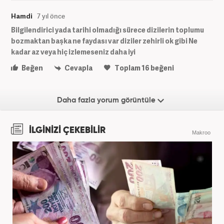
Hamdi
7 yıl önce
Bilgilendirici yada tarihi olmadığı sürece dizilerin toplumu
bozmaktan başka ne faydası var diziler zehirli ok gibi Ne
kadar az veya hiç izlemeseniz daha iyi
Beğen
Cevapla
Toplam
16
beğeni
Daha fazla yorum görüntüle
İLGİNİZİ ÇEKEBİLİR
Makroo