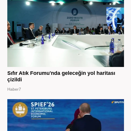
Sıfır Atık Forumu'nda geleceğin yol haritası
çizildi
Haber7