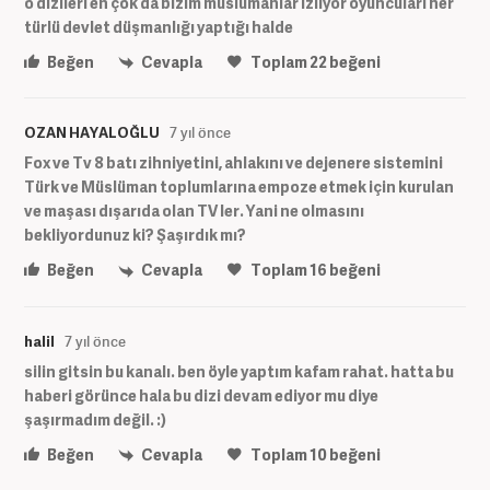
o dizileri en çok da bizim müslümanlar izliyor oyuncuları her
türlü devlet düşmanlığı yaptığı halde
Beğen
Cevapla
Toplam
22
beğeni
OZAN HAYALOĞLU
7 yıl önce
Fox ve Tv 8 batı zihniyetini, ahlakını ve dejenere sistemini
Türk ve Müslüman toplumlarına empoze etmek için kurulan
ve maşası dışarıda olan TV ler. Yani ne olmasını
bekliyordunuz ki? Şaşırdık mı?
Beğen
Cevapla
Toplam
16
beğeni
halil
7 yıl önce
silin gitsin bu kanalı. ben öyle yaptım kafam rahat. hatta bu
haberi görünce hala bu dizi devam ediyor mu diye
şaşırmadım değil. :)
Beğen
Cevapla
Toplam
10
beğeni