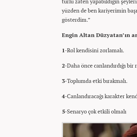
türlü zaten yapabildiğin şeyler
yüzden de ben kariyerimin başın
gösterdim.”
Engin Altan Düzyatan’ın artı
1-
Rol kendisini zorlamalı.
2-
Daha önce canlandırdığı bir 
3-
Toplumda etki bırakmalı.
4-
Canlandıracağı karakter kend
5-
Senaryo çok etkili olmalı