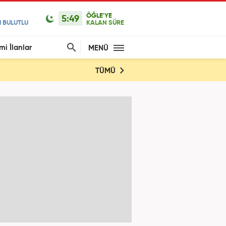
ÖĞLE'YE
5:49
 BULUTLU
KALAN SÜRE
mi İlanlar
MENÜ
TÜMÜ