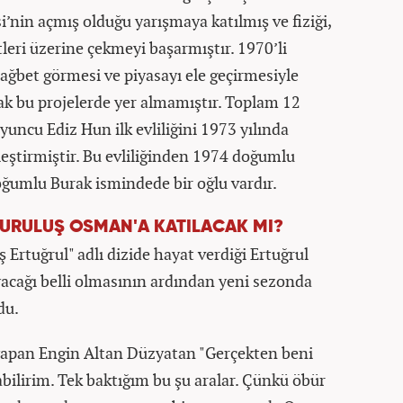
’nin açmış olduğu yarışmaya katılmış ve fiziği,
atleri üzerine çekmeyi başarmıştır. 1970’li
 rağbet görmesi ve piyasayı ele geçirmesiyle
k bu projelerde yer almamıştır. Toplam 12
yuncu Ediz Hun ilk evliliğini 1973 yılında
eştirmiştir. Bu evliliğinden 1974 doğumlu
oğumlu Burak ismindede bir oğlu vardır.
KURULUŞ OSMAN'A KATILACAK MI?
 Ertuğrul" adlı dizide hayat verdiği Ertuğrul
yacağı belli olmasının ardından yeni sezonda
du.
yapan Engin Altan Düzyatan "Gerçekten beni
abilirim. Tek baktığım bu şu aralar. Çünkü öbür