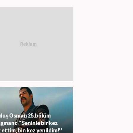
luş Osman 25.bölüm
agmanı: ''Seninle bir kez
 ettim, bin kez yenildim!''