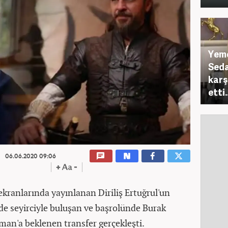
Yeme
Seda
karş
etti..
06.06.2020 09:06
kranlarında yayınlanan Diriliş Ertuğrul'un
de seyirciyle buluşan ve başrolünde Burak
sman'a beklenen transfer gerçekleşti.