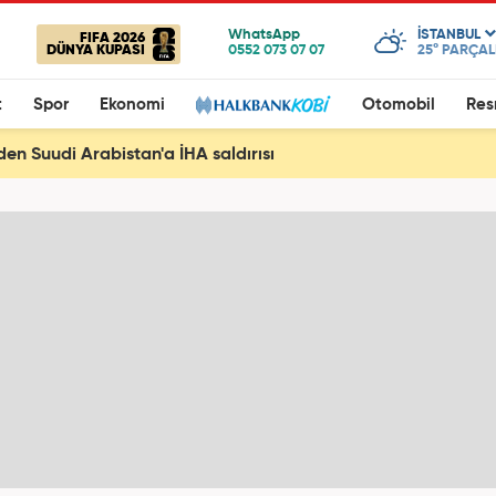
ISTANBUL
FIFA 2026
DÜNYA KUPASI
25°
PARÇALI
t
Spor
Ekonomi
Otomobil
Res
den Suudi Arabistan'a İHA saldırısı