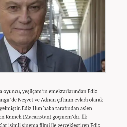
ta oyuncu, yeşilçam’ın emektarlarından Ediz
gir’de Neşvet ve Adnan çiftinin evladı olarak
elmiştir. Ediz Hun baba tarafından aslen
en Rumeli (Macaristan) göçmeni’dir. İlk
r isimli sinema filmi ile gerçekleştiren Ediz