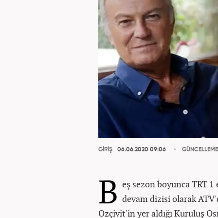
GİRİŞ
06.06.2020 09:06
GÜNCELLEME
B
eş sezon boyunca TRT 1 e
devam dizisi olarak ATV'
Özçivit'in yer aldığı Kuruluş O