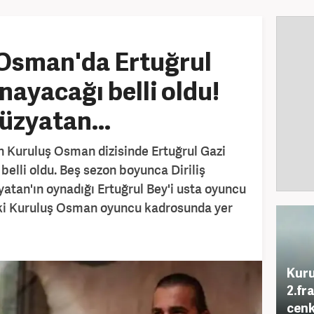
Osman'da Ertuğrul
nayacağı belli oldu!
üzyatan...
n Kuruluş Osman dizisinde Ertuğrul Gazi
 belli oldu. Beş sezon boyunca Diriliş
yatan'ın oynadığı Ertuğrul Bey'i usta oyuncu
eki Kuruluş Osman oyuncu kadrosunda yer
Kuru
2.fr
cenk