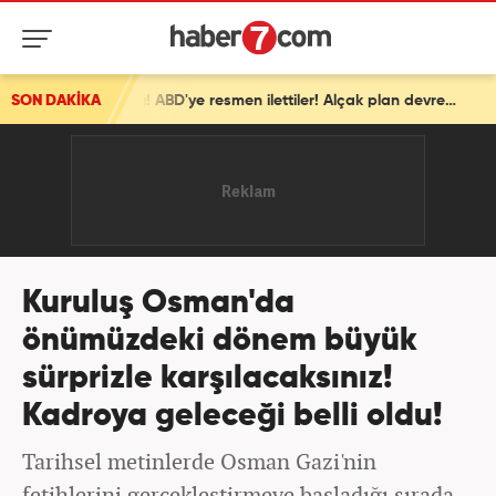
SON DAKİKA
İsrail'den ortalığı karıştıracak Gazze kararı! ABD'ye resmen ilettiler! Alçak plan devrede
Kuruluş Osman'da
önümüzdeki dönem büyük
sürprizle karşılacaksınız!
Kadroya geleceği belli oldu!
Tarihsel metinlerde Osman Gazi'nin
fetihlerini gerçekleştirmeye başladığı sırada