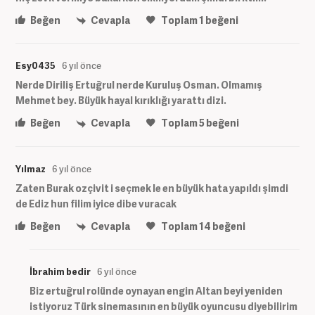
Beğen
Cevapla
Toplam
1
beğeni
Esy0435
6 yıl önce
Nerde Diriliş Ertuğrul nerde Kuruluş Osman. Olmamış
Mehmet bey. Büyük hayal kırıklığı yarattı dizi.
Beğen
Cevapla
Toplam
5
beğeni
Yılmaz
6 yıl önce
Zaten Burak ozçivit i seçmek le en büyük hata yapıldı şimdi
de Ediz hun filim iyice dibe vuracak
Beğen
Cevapla
Toplam
14
beğeni
İbrahim bedir
6 yıl önce
Biz ertuğrul rolünde oynayan engin Altan beyi yeniden
istiyoruz Türk sinemasının en büyük oyuncusu diyebilirim