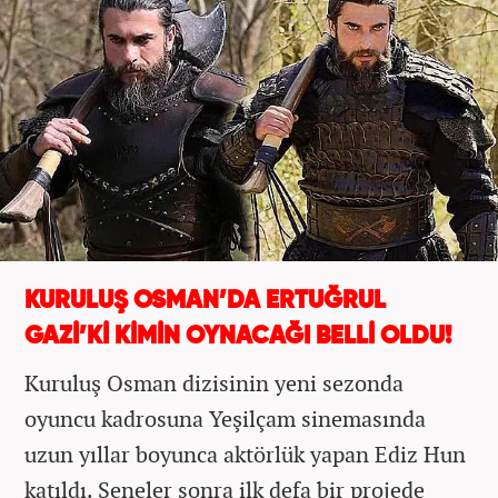
KURULUŞ OSMAN’DA ERTUĞRUL
GAZİ’Kİ KİMİN OYNACAĞI BELLİ OLDU!
Kuruluş Osman dizisinin yeni sezonda
oyuncu kadrosuna Yeşilçam sinemasında
uzun yıllar boyunca aktörlük yapan Ediz Hun
katıldı. Seneler sonra ilk defa bir projede