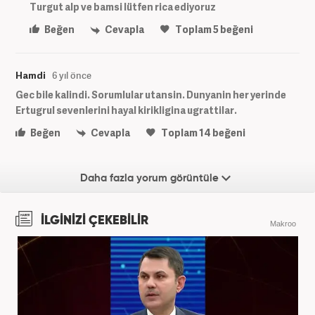
Turgut alp ve bamsi lütfen rica ediyoruz
Beğen
Cevapla
Toplam
5
beğeni
Hamdi
6 yıl önce
Gec bile kalindi. Sorumlular utansin. Dunyanin her yerinde
Ertugrul sevenlerini hayal kirikligina ugrattilar.
Beğen
Cevapla
Toplam
14
beğeni
Daha fazla yorum görüntüle
İLGİNİZİ ÇEKEBİLİR
Makroo