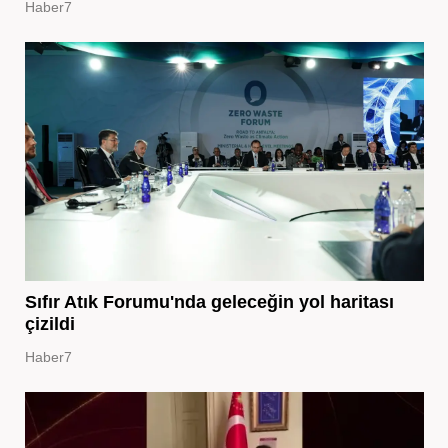
Haber7
Sıfır Atık Forumu'nda geleceğin yol haritası
çizildi
Haber7