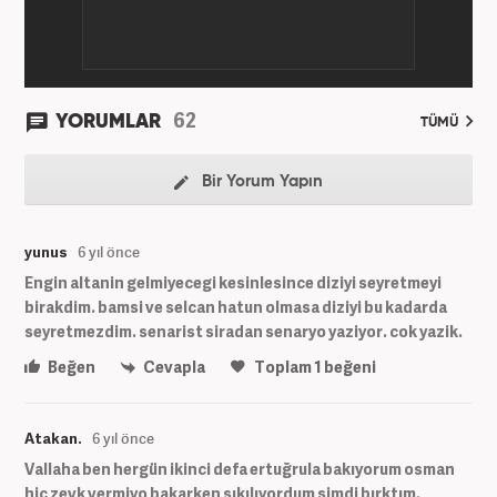
62
YORUMLAR
TÜMÜ
Bir Yorum Yapın
yunus
6 yıl önce
Engin altanin gelmiyecegi kesinlesince diziyi seyretmeyi
birakdim. bamsi ve selcan hatun olmasa diziyi bu kadarda
seyretmezdim. senarist siradan senaryo yaziyor. cok yazik.
Beğen
Cevapla
Toplam
1
beğeni
Atakan.
6 yıl önce
Vallaha ben hergün ikinci defa ertuğrula bakıyorum osman
hiç zevk vermiyo bakarken sıkılıyordum şimdi bırktım.