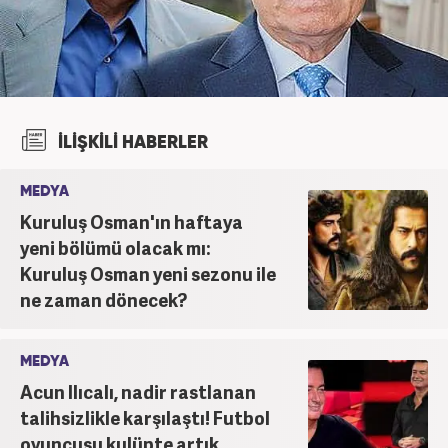
İLİŞKİLİ HABERLER
MEDYA
Kuruluş Osman'ın haftaya
yeni bölümü olacak mı:
Kuruluş Osman yeni sezonu ile
ne zaman dönecek?
MEDYA
Acun Ilıcalı, nadir rastlanan
talihsizlikle karşılaştı! Futbol
oyuncusu kulüpte artık