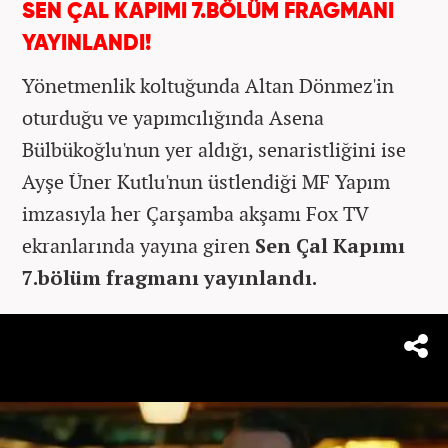
SEN ÇAL KAPIMI 7.BÖLÜM FRAGMANI
YAYINLANDI!
Yönetmenlik koltuğunda Altan Dönmez'in
oturduğu ve yapımcılığında Asena
Bülbükoğlu'nun yer aldığı, senaristliğini ise
Ayşe Üner Kutlu'nun üstlendiği MF Yapım
imzasıyla her Çarşamba akşamı Fox TV
ekranlarında yayına giren
Sen Çal Kapımı
7.bölüm fragmanı yayınlandı.