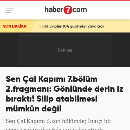
ı! Ekipler 104 şüpheliyi yakaladı
SON DAKİKA
Sen Çal Kapımı 7.bölüm
2.fragmanı: Gönlünde derin iz
bıraktı! Silip atabilmesi
mümkün değil
Sen Çal Kapımı 6.son bölümde; İnatçı bir
yapıya sahip olan Eda'nın iş hayatında