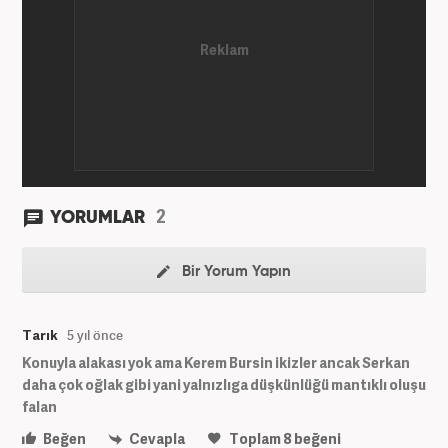
2
YORUMLAR
Bir Yorum Yapın
Tarık
5 yıl önce
Konuyla alakası yok ama Kerem Bursin ikizler ancak Serkan
daha çok oğlak gibi yani yalnızlıga düşkünlüğü mantıklı oluşu
falan
Beğen
Cevapla
Toplam
8
beğeni