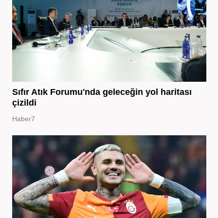
Sıfır Atık Forumu'nda geleceğin yol haritası
çizildi
Haber7