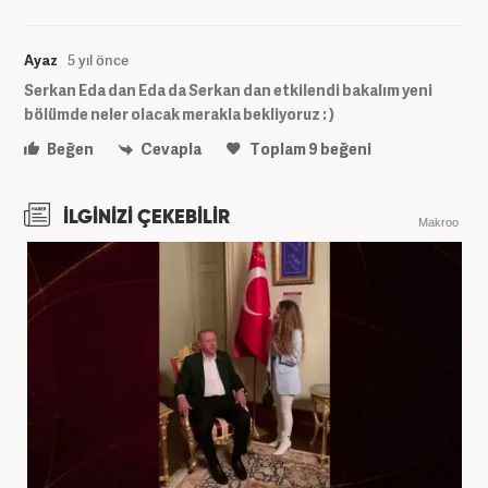
Ayaz
5 yıl önce
Serkan Eda dan Eda da Serkan dan etkilendi bakalım yeni
bölümde neler olacak merakla bekliyoruz : )
Beğen
Cevapla
Toplam
9
beğeni
İLGİNİZİ ÇEKEBİLİR
Makroo