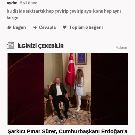
aydın
5 yıl önce
bu dizide sıktı artık hep çevirip çevirip aynı konu hep aynı
kurgu.
Beğen
Cevapla
Toplam
6
beğeni
İLGİNİZİ ÇEKEBİLİR
Makroo
Şarkıcı Pınar Sürer, Cumhurbaşkanı Erdoğan'a