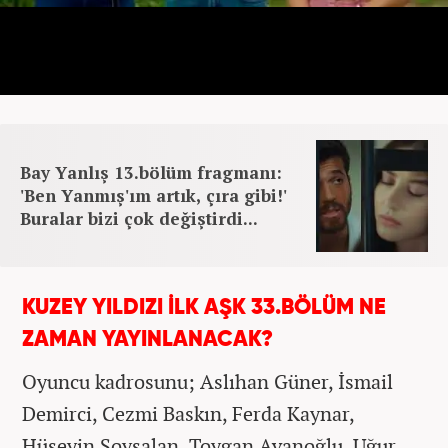
Bay Yanlış 13.bölüm fragmanı:
'Ben Yanmış'ım artık, çıra gibi!'
Buralar bizi çok değiştirdi...
KUZEY YILDIZI İLK AŞK 33.BÖLÜM NE
ZAMAN YAYINLANACAK?
Oyuncu kadrosunu; Aslıhan Güner, İsmail
Demirci, Cezmi Baskın, Ferda Kaynar,
Hüseyin Soysalan, Toygan Avanoğlu, Uğur