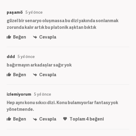
paşamö
5 yıl önce
güzel bir senaryo oluşmassa bu dizi yakında sonlanmak
zorunda kalır artık bu platonik aşktan bıktık
Beğen
Cevapla
ddd
5 yıl önce
bağırmayın arkadaşlar sağır yok
Beğen
Cevapla
izlemiyorum
5 yıl önce
Hep aynı konu sıkıcı dizi. Konu bulamıyorlar fantasy yok
yönetmende.
Beğen
Cevapla
Toplam
4
beğeni