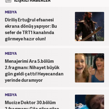
İLİŞKİLİ HABERLER
MEDYA
Diriliş Ertuğrul efsanesi
ekrana dönüş yapıyor: Bu
sefer de TRT1 kanalında
görmeye hazır olun!
MEDYA
Menajerimi Ara 5.bölüm
2.fragmanı: Nihayet büyük
gün geldi çattı! Heyecandan
yerinde duramıyor
MEDYA
Mucize Doktor 30.bölüm
2.fragmanı: Göz göre göre