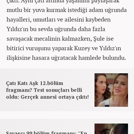
çıktı. Aynı çatı altında yaşamını paylaşarak
mutlu bir yuva kurmak istediği adam uğrunda
hayalleri, umutları ve ailesini kaybeden
Yıldız'ın bu sevda uğrunda daha fazla
savaşacak mecalinin kalmazken, Şule ise
bitirici vuruşunu yaparak Kuzey ve Yıldız'ın
ilişkisine hasara uğratacak hamlede bulundu.
Çatı Katı Aşk 12.bölüm
fragmanı? Test sonuçları belli
oldu: Gerçek annesi ortaya çıktı!
Savaşçı 99.bölüm fragmanı: ''En