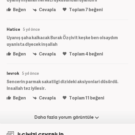
Beğen
Cevapla
Toplam
7
beğeni
Hatice
5 yıl önce
Uyanış şaha kalkacak Burak Özçivit keşke ben olsaydım
uyanista diyecek inşallah
Beğen
Cevapla
Toplam
4
beğeni
levrok
5 yıl önce
Sencerin parmak sakatligi dizideki aksiyonlari düsürdü.
Insallah tez iyilesir.
Beğen
Cevapla
Toplam
11
beğeni
Daha fazla yorum görüntüle