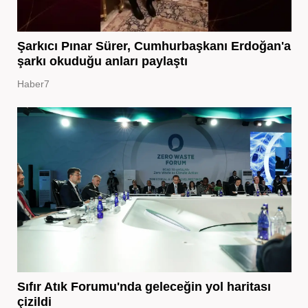
Şarkıcı Pınar Sürer, Cumhurbaşkanı Erdoğan'a
şarkı okuduğu anları paylaştı
Haber7
Sıfır Atık Forumu'nda geleceğin yol haritası
çizildi