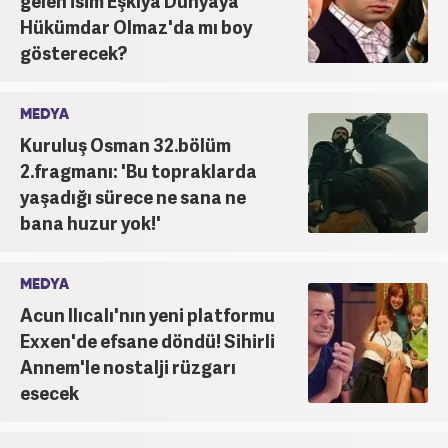
gelen isim Eşkıya Dünyaya
Hükümdar Olmaz'da mı boy
gösterecek?
MEDYA
Kuruluş Osman 32.bölüm
2.fragmanı: 'Bu topraklarda
yaşadığı sürece ne sana ne
bana huzur yok!'
MEDYA
Acun Ilıcalı'nın yeni platformu
Exxen'de efsane döndü! Sihirli
Annem'le nostalji rüzgarı
esecek