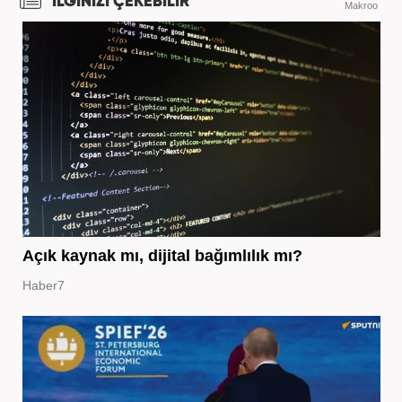
İLGİNİZİ ÇEKEBİLİR
Makroo
Açık kaynak mı, dijital bağımlılık mı?
Haber7