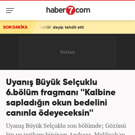
ik' deyip tehdit etti
SON DAKİKA
Uyanış Büyük Selçuklu
6.bölüm fragmanı ''Kalbine
sapladığın okun bedelini
canınla ödeyeceksin''
Uyanış Büyük Selçuklu son bölümde; Gözünü
kin ve intikam bürüyen Andreas, Melikşah'ın