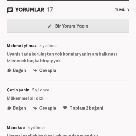
17
YORUMLAR
TÜMÜ
Bir Yorum Yapın
Mehmet yilmaz
5 yıl önce
Uyanis tada kuruluştan çok konular yanlış am halk nası
izlenecek başka birşey yok
Beğen
Cevapla
Çetin şahin
5 yıl önce
Mükemmel bir dizi
Beğen
Cevapla
Toplam
2
beğeni
Menekse
5 yıl önce
Uyanış inşallah herkezi uykusundan uyandirir