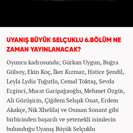
UYANIŞ BÜYÜK SELÇUKLU 6.BÖLÜM NE
ZAMAN YAYINLANACAK?
Oyuncu kadrosunda; Gürkan Uygun​, Buğra
Gülsoy, Ekin Koç, İker Kızmaz, Hatice Şendil,
Leyla Lydia Tuğutlu, Cemal Toktaş, Sevda
Erginci, Murat Garipağaoğlu, Mehmet Özgür,
Ali Gözüşirin, Çiğdem Selışık Onat, Erdem
Akakçe, Nik Xhelilaj ve Osman Sonant gibi
birbirinden başarılı ve yetenekli isimlerin
bulunduğu Uyanış Büyük Selçuklu