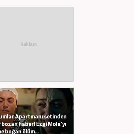
mlar Apartmanı setinden
f bozan haber! Ezgi Mola'yı
e boğan ölüm...