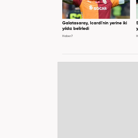
Galatasaray, Icardi'nin yerine iki
yıldız belirledi
y
Haber7
H