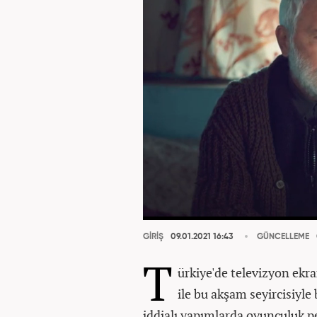
GİRİŞ
09.01.2021 16:43
GÜNCELLEME
T
ürkiye'de televizyon ekr
ile bu akşam seyircisiyle
iddialı yapımlarda oyunculuk p