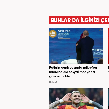
BUNLAR DA İLGİNİZİ ÇE
Putin'in canlı yayında mikrofon
müdahalesi sosyal medyada
gündem oldu
Haber7
H