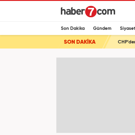
Son Dakika
Gündem
Siyase
SON DAKİKA
CHP'den