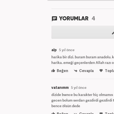
4
YORUMLAR
alp
5 yıl önce
harika bir dizi. buram buram anadolu. k
harika. emeği geçenlerden Allah razı o
Beğen
Cevapla
Topl
vatanımm
5 yıl önce
dizide bwnce bu karakter hiç olmamıs 
gecen bolum serdarı gezdirdi gezdirdi
bence ölsün dede
Beğen
Cevapla
Topl