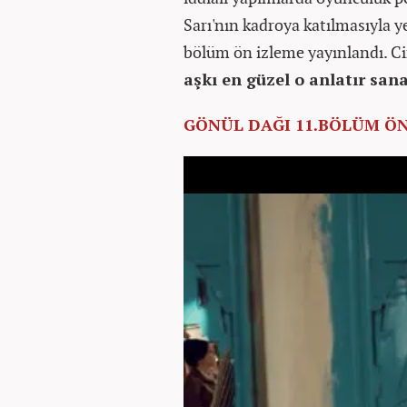
Sarı'nın kadroya katılmasıyla 
bölüm ön izleme yayınlandı. Ci
aşkı en güzel o anlatır sana
GÖNÜL DAĞI 11.BÖLÜM ÖN