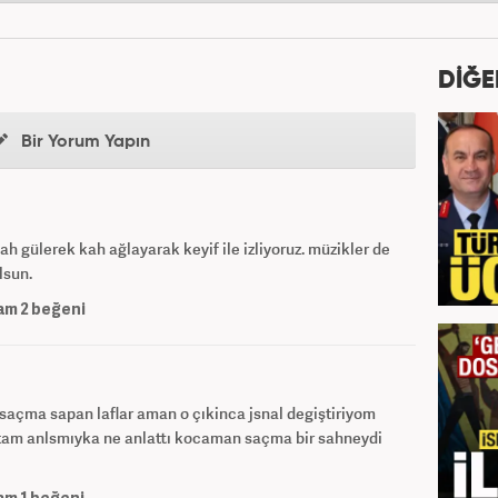
DİĞE
Bir Yorum Yapın
ah gülerek kah ağlayarak keyif ile izliyoruz. müzikler de
lsun.
am
2
beğeni
saçma sapan laflar aman o çıkinca jsnal degiştiriyom
 tam anlsmıyka ne anlattı kocaman saçma bir sahneydi
am
1
beğeni