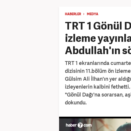
HABERLER
MEDYA
TRT 1 Gönül D
izleme yayınla
Abdullah'ın s
TRT 1 ekranlarında cumarte
dizisinin 11.bölüm ön izleme
Gülsim Ali İlhan'ın yer aldı
izleyenlerin kalbini fethetti
"Gönül Dağı'na sorarsan, aşk
dokundu.