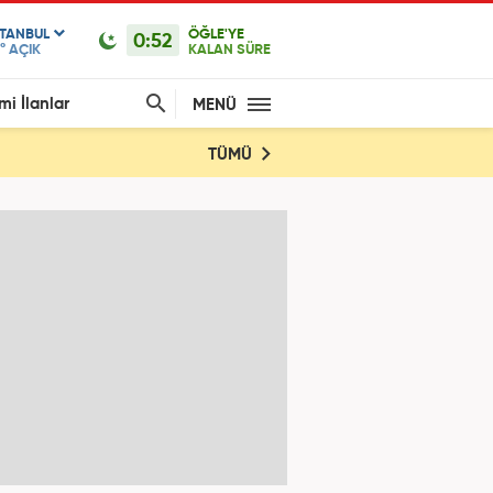
STANBUL
ÖĞLE'YE
0:52
°
AÇIK
KALAN SÜRE
mi İlanlar
MENÜ
TÜMÜ