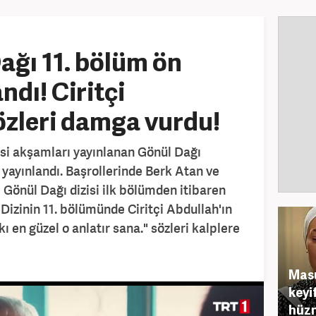
ağı 11. bölüm ön
ndı! Ciritçi
özleri damga vurdu!
si akşamları yayınlanan Gönül Dağı
 yayınlandı. Başrollerinde Berk Atan ve
ğı Gönül Dağı dizisi ilk bölümden itibaren
. Dizinin 11. bölümünde Ciritçi Abdullah'ın
ı en güzel o anlatır sana." sözleri kalplere
Masu
keyi
hüzn