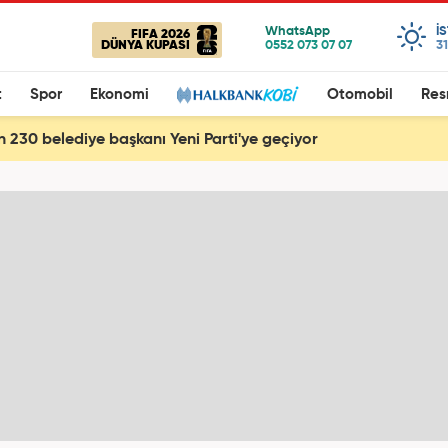
I
FIFA 2026
DÜNYA KUPASI
31
t
Spor
Ekonomi
Otomobil
Res
 230 belediye başkanı Yeni Parti'ye geçiyor