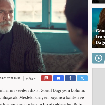
Gönü
tran
Dağı
09.01.2021 16:57
anlarının sevilen dizisi Gönül Dağı yeni bölümü
 buluşacak. Mesleki kariyeri boyunca kaliteli ve
erformansını gösterme fırsatı elde eden Ruhi