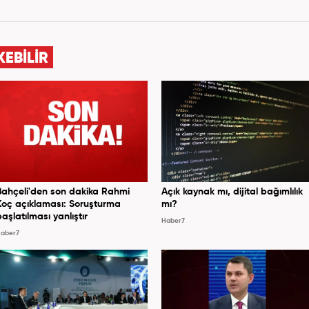
KEBİLİR
Bahçeli'den son dakika Rahmi
Açık kaynak mı, dijital bağımlılık
Koç açıklaması: Soruşturma
mı?
başlatılması yanlıştır
Haber7
aber7