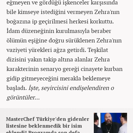
eğmeyen ve gördüğü işkenceler karşısında
bile kimseye istediğini vermeyen Zehra'nın
boğazına ip geçirilmesi herkesi korkuttu.
İdam düzeneğinin kurulmasıyla beraber
ölümün eşiğine doğru sürüklenen Zehra'nın
vaziyeti yürekleri ağza getirdi. Teşkilat
dizisini yakın takip altına alanlar Zehra
karakterinin senaryo gereği cinayete kurban
gidip gitmeyeceğini merakla beklemeye
başladı.
İşte, seyircisini endişelendiren o
görüntüler...
MasterChef Türkiye'den gidenler
listesine beklenmedik bir isim
eklendi! Programda son defa