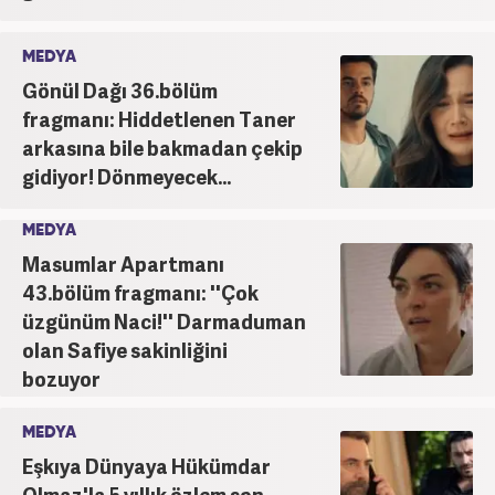
MEDYA
Gönül Dağı 36.bölüm
fragmanı: Hiddetlenen Taner
arkasına bile bakmadan çekip
gidiyor! Dönmeyecek...
MEDYA
Masumlar Apartmanı
43.bölüm fragmanı: ''Çok
üzgünüm Naci!'' Darmaduman
olan Safiye sakinliğini
bozuyor
MEDYA
Eşkıya Dünyaya Hükümdar
Olmaz'la 5 yıllık özlem son