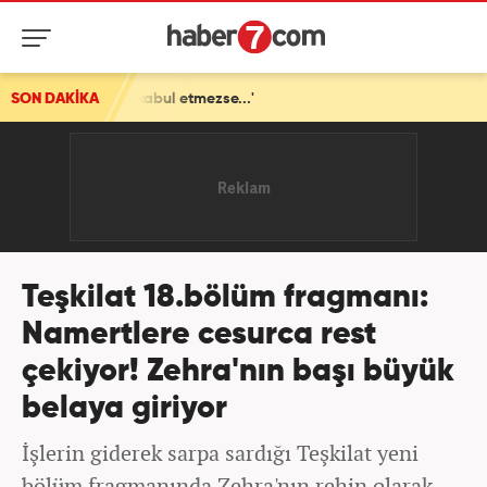
 kabul etmezse...'
SON DAKİKA
Teşkilat 18.bölüm fragmanı:
Namertlere cesurca rest
çekiyor! Zehra'nın başı büyük
belaya giriyor
İşlerin giderek sarpa sardığı Teşkilat yeni
bölüm fragmanında Zehra'nın rehin olarak