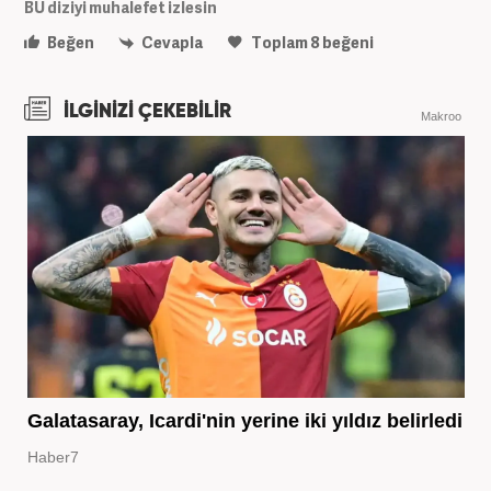
BU diziyi muhalefet izlesin
Beğen
Cevapla
Toplam
8
beğeni
İLGİNİZİ ÇEKEBİLİR
Makroo
Galatasaray, Icardi'nin yerine iki yıldız belirledi
Haber7