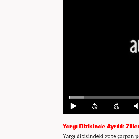
Yargı Dizisinde Ayrılık Zille
Yargı dizisindeki göze çarpan 