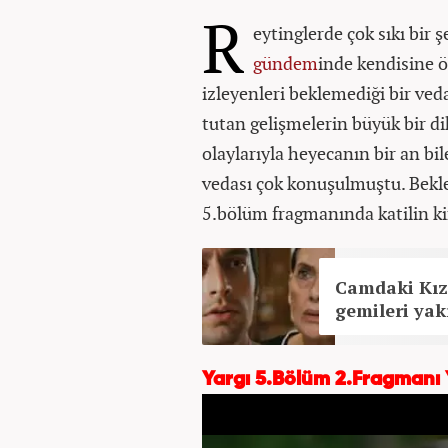
R
eytinglerde çok sıkı bir
gündem
inde kendisine ö
izleyenleri beklemediği bir ve
tutan gelişmelerin büyük bir dik
olaylarıyla heyecanın bir an bi
vedası çok konuşulmuştu. Bekle
5.bölüm fragmanında katilin k
Camdaki Kız
gemileri yak
Yargı 5.Bölüm 2.Fragmanı 