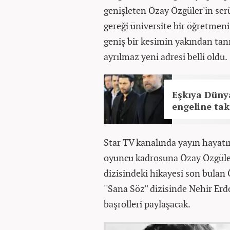
genişleten Özay Özgüler'in ser
gereği üniversite bir öğretmen
geniş bir kesimin yakından tanı
ayrılmaz yeni adresi belli oldu.
Eşkıya Düny
engeline tak
Star TV kanalında yayın hayatın
oyuncu kadrosuna Özay Özgüler'i
dizisindeki hikayesi son bulan 
''Sana Söz'' dizisinde Nehir E
başrolleri paylaşacak.