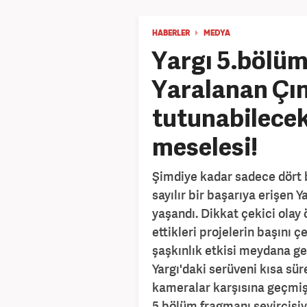
HABERLER
MEDYA
Yargı 5.bölüm
Yaralanan Çın
tutunabilecek
meselesi!
Şimdiye kadar sadece dört 
sayılır bir başarıya erişen Y
yaşandı. Dikkat çekici olay 
ettikleri projelerin başını 
şaşkınlık etkisi meydana ge
Yargı'daki serüveni kısa sü
kameralar karşısına geçmiş
5.bölüm fragmanı seyircisiy