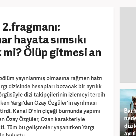
 2.fragmanı:
ar hayata sımsıkı
 mi? Ölüp gitmesi an
bölüm yayınlanmış olmasına rağmen hatrı
argı dizisinde hesapları bozacak bir ayrılık
örgüsüyle dizi takipçilerinin izlemeyi tercih
çeken Yargı'dan Özay Özgüler'in ayrılması
Barb
tirdi. Kanal D'nin çiçeği burnunda yapımı
nede
ren Özay Özgüler, Ozan karakteriyle
dizil
ti. Tüm bu gelişmeler yaşanırken Yargı
ayrıl
le buluştu.