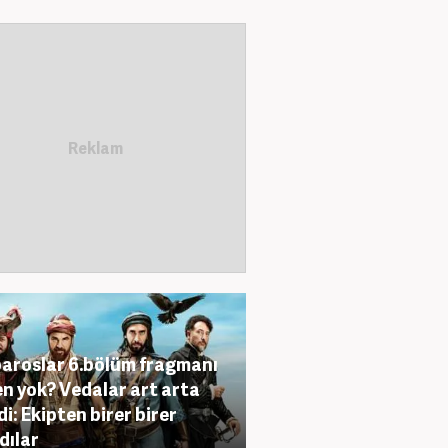
aroslar 6.bölüm fragmanı
n yok? Vedalar art arta
di: Ekipten birer birer
dılar