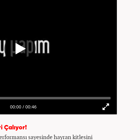
ri Çalıyor!
performansı sayesinde hayran kitlesini