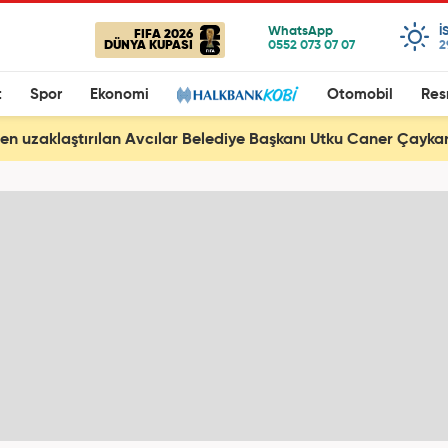
I
FIFA 2026
DÜNYA KUPASI
2
t
Spor
Ekonomi
Otomobil
Res
n uzaklaştırılan Avcılar Belediye Başkanı Utku Caner Çaykar