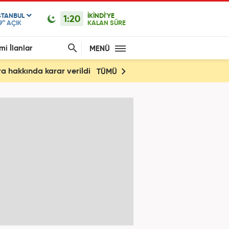
STANBUL
İKİNDİ'YE
1:20
9°
AÇIK
KALAN SÜRE
mi İlanlar
MENÜ
a hakkında karar verildi
TÜMÜ