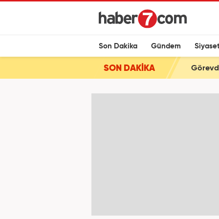
Son Dakika
Gündem
Siyase
SON DAKİKA
Görevde