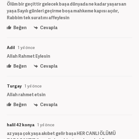
Ölüm bir geçittir gelecek başa dünyada ne kadar yaşarsan
yaşa Sayılı günleri geçirme boşa mahkeme kapısı açılır,
Rabbim tek suratını affeylesin
Beğen
Cevapla
Adil
1 yıl önce
Allah Rahmet Eylesin
Beğen
Cevapla
Turgay
1 yıl önce
Allah rahmet etsin
Beğen
Cevapla
halil 42 konya
1 yıl önce
az yaşa çok yaşa akıbet gelir başa HER CANLI ÖLÜMÜ