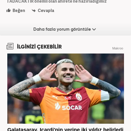
TADACAKTIR önemli olan ahirete ne hazırladığımız
Beğen
Cevapla
Daha fazla yorum görüntüle
İLGİNİZİ ÇEKEBİLİR
Makroo
Galatasaray, Icardi'nin yerine iki yıldız belirledi