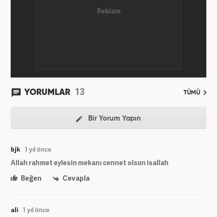
13
YORUMLAR
TÜMÜ
Bir Yorum Yapın
bjk
1 yıl önce
Allah rahmet eylesin mekanı cennet olsun isallah
Beğen
Cevapla
ali
1 yıl önce