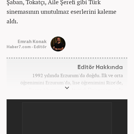
Şaban, Tokatçı, Aile Şerefi gibi Türk
sinemasının unutulmaz eserlerini kaleme
aldı.
Emrah Konak
Haber7.com - Editör
Editör Hakkında
1992 yılında Erzurum'da doğdu. İlk ve orta
öğrenimini Erzurum'da, lise öğrenimini Rize'de,
lisans öğrenimi ise Atatürk Üniversitesi'nde
tamamladı. Halihazırda Nevşehir Hacı Bektaş
Üniversitesi'nde yüksek lisans öğrenimine devam
ediyor. Meslek hayatına 2015 yılında başlayıp birçok
haber sitesi ve televizyon kanalında farklı
pozisyonlarda görev aldı. Şu an meslek hayatına
haber7.com'da "Editör" olarak devam ediyor.