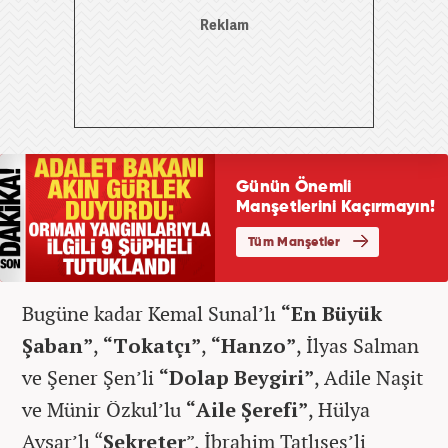
Bugüne kadar Kemal Sunal’lı
“En Büyük
Şaban”
,
“Tokatçı”
,
“Hanzo”
, İlyas Salman
ve Şener Şen’li
“Dolap Beygiri”
, Adile Naşit
ve Münir Özkul’lu
“Aile Şerefi”
, Hülya
Avşar’lı “
Sekreter
”, İbrahim Tatlıses’li