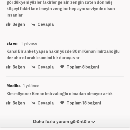
gördük yeni yüzler fakirler gelsin zengin zaten dönmüş
köşeyi fakiri ke etmeyin zengine hep aynı seviyede olsun
insanlar
Beğen
Cevapla
Ekrem
1 yıl önce
Kanal Bir anket yapsa hakın yüzde 80 mi Kenan İmirzalıoğlu
der ahır oturaklı samimi bir duruşu var
Beğen
Cevapla
Toplam
8
beğeni
Mediha
1 yıl önce
Kim milyoner Kenan imirzalıoğlu olmadan olmuyor artık
Beğen
Cevapla
Toplam
18
beğeni
Daha fazla yorum görüntüle