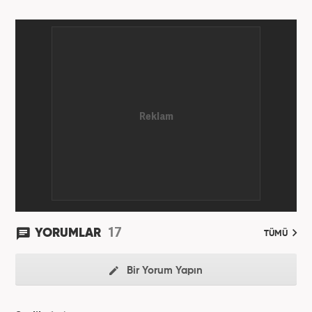
İlişkiler ve Tanıtım bölümünden mezun oldu.
2017’den beri Kanal7 Medya Grubu’na bağlı
Haber7.com bünyesinde mesleki hayatına devam
etmektedir.
17
YORUMLAR
TÜMÜ
Bir Yorum Yapın