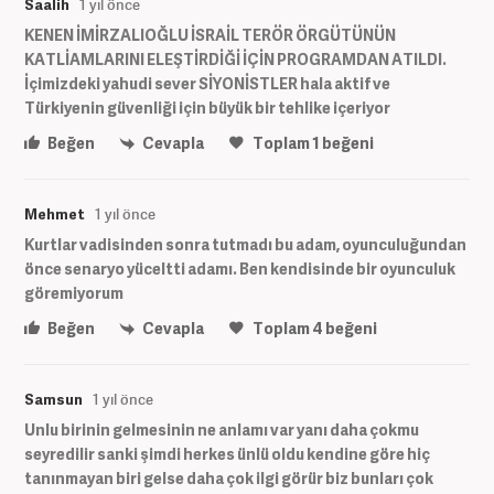
Saalih
1 yıl önce
KENEN İMİRZALIOĞLU İSRAİL TERÖR ÖRGÜTÜNÜN
KATLİAMLARINI ELEŞTİRDİĞİ İÇİN PROGRAMDAN ATILDI.
İçimizdeki yahudi sever SİYONİSTLER hala aktif ve
Türkiyenin güvenliği için büyük bir tehlike içeriyor
Beğen
Cevapla
Toplam
1
beğeni
Mehmet
1 yıl önce
Kurtlar vadisinden sonra tutmadı bu adam, oyunculuğundan
önce senaryo yüceltti adamı. Ben kendisinde bir oyunculuk
göremiyorum
Beğen
Cevapla
Toplam
4
beğeni
Samsun
1 yıl önce
Unlu birinin gelmesinin ne anlamı var yanı daha çokmu
seyredilir sanki şimdi herkes ünlü oldu kendine göre hiç
tanınmayan biri gelse daha çok ilgi görür biz bunları çok