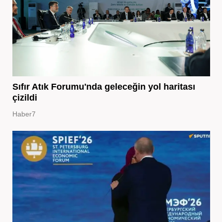
Sıfır Atık Forumu'nda geleceğin yol haritası
çizildi
Haber7