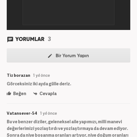
3
YORUMLAR
Bir Yorum Yapın
Tiz borazan
1 yıl önce
Görceksiniz iki ayda gülle deriz.
Beğen
Cevapla
Vatansever-54
1 yıl önce
Bu ve benzer diziler, geleneksel aile yapımızı, milli manevi
değerlerimizi yozlaştırdı ve yozlaştırmaya da devam ediyor.
Sonra da niye boşanma oranları artıyor, niye doğum oranları