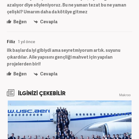
azalıyor diye söyleniyoruz. Bu ne yaman tezat bu ne yaman
çelişki? Umarım daha da kötüye gitmez
Beğen
Cevapla
Filiz
1 yıl önce
ilk başlarda iyi gibiydi ama seyretmiyorum artık. suyunu
çıkardılar. Aile yapısını gençliği mahvet için yapılan
projelerden biri!
Beğen
Cevapla
İLGİNİZİ ÇEKEBİLİR
Makroo