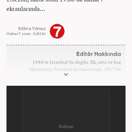
ekranlarında…
Kübra Yılmaz
Haber7.com - Editör
Editör Hakkında
1994’te İstanbul’da doğdu. İlk, orta ve lise
öğrenimini İstanbul'da tamamladı. 2017’de
İstanbul Üniversitesi İletişim Fakültesi Halkla
İlişkiler ve Tanıtım bölümünden mezun oldu.
2017’den beri Kanal7 Medya Grubu’na bağlı
Haber7.com bünyesinde mesleki hayatına devam
etmektedir.