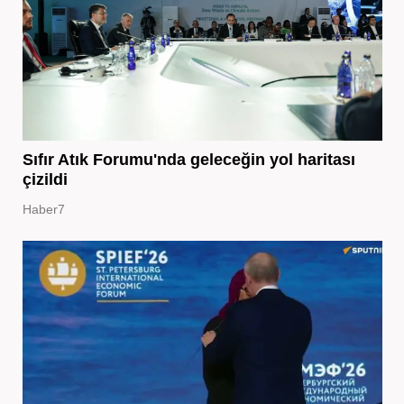
Sıfır Atık Forumu'nda geleceğin yol haritası
çizildi
Haber7