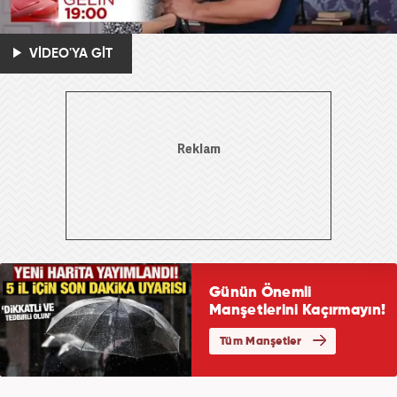
VİDEO'YA GİT