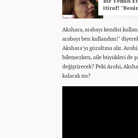
Bir Yemin E
itiraf! ''Ben
Akshara, arabayı kendisi kull
arabayı ben kullandım!" diyerek
Akshara’yı gözaltına alır. Aroh
bilemezken, aile büyükleri de şo
değiştirecek? Peki Arohi, Aksha
kalacak mı?