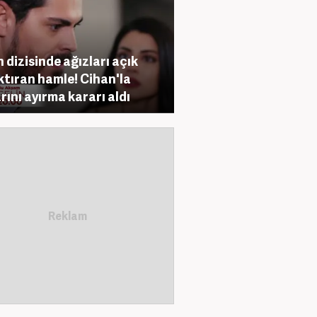
n dizisinde ağızları açık
ktıran hamle! Cihan'la
arını ayırma kararı aldı