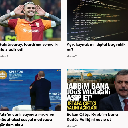
Galatasaray, Icardi'nin yerine iki
Açık kaynak mı, dijital bağımlılık
ıldız belirledi
mı?
aber7
Haber7
Putin'in canlı yayında mikrofon
Bakan Çiftçi: Rabb'im bana
müdahalesi sosyal medyada
Kudüs Valiliğini nasip et
gündem oldu
Haber7