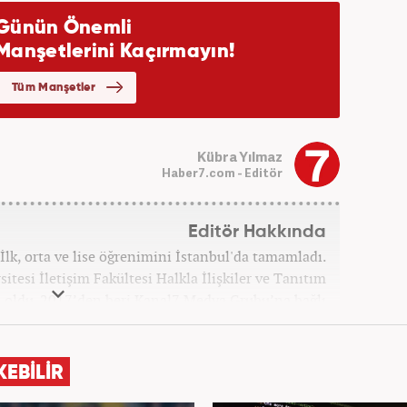
Kübra Yılmaz
Haber7.com - Editör
Editör Hakkında
İlk, orta ve lise öğrenimini İstanbul'da tamamladı.
itesi İletişim Fakültesi Halkla İlişkiler ve Tanıtım
ldu. 2017’den beri Kanal7 Medya Grubu’na bağlı
m bünyesinde mesleki hayatına devam etmektedir.
KEBİLİR