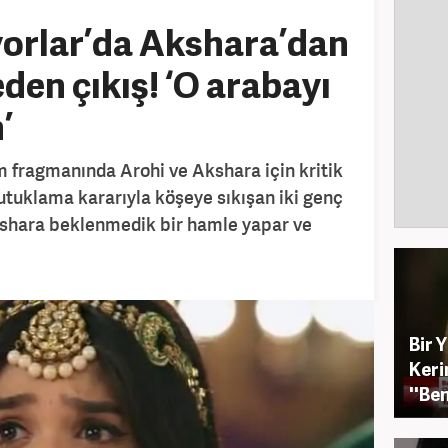
yorlar’da Akshara’dan
den çıkış! ‘O arabayı
’
 fragmanında Arohi ve Akshara için kritik
tutuklama kararıyla köşeye sıkışan iki genç
Akshara beklenmedik bir hamle yapar ve
Bir 
Keri
''Be