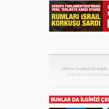
1994’te İstanbul’da doğdu. 
2017’de İstanbul Ünivers
bölümünden mezun o
Haber7.co
BUNLAR DA İLGİNİZİ ÇE