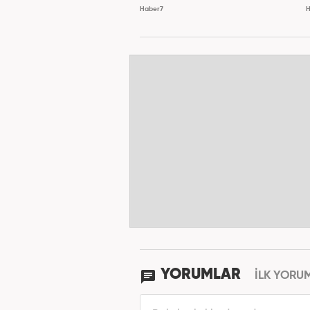
Haber7
H
YORUMLAR
İLK YORU