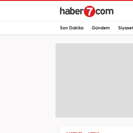
Son Dakika
Gündem
Siyase