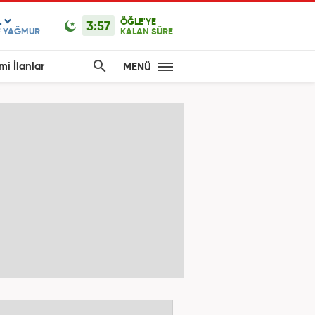
L
ÖĞLE'YE
3:57
F YAĞMUR
KALAN SÜRE
mi İlanlar
MENÜ