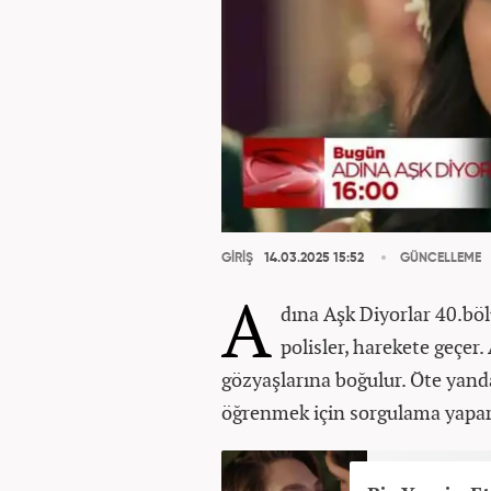
GİRİŞ
14.03.2025 15:52
GÜNCELLEME
A
dına Aşk Diyorlar 40.böl
polisler, harekete geçer
gözyaşlarına boğulur. Öte yand
öğrenmek için sorgulama yapar v