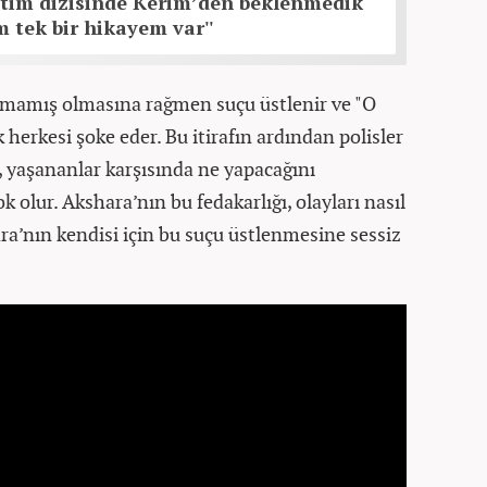
ttim dizisinde Kerim’den beklenmedik
im tek bir hikayem var''
anmamış olmasına rağmen suçu üstlenir ve "O
 herkesi şoke eder. Bu itirafın ardından polisler
i, yaşananlar karşısında ne yapacağını
k olur. Akshara’nın bu fedakarlığı, olayları nasıl
ra’nın kendisi için bu suçu üstlenmesine sessiz