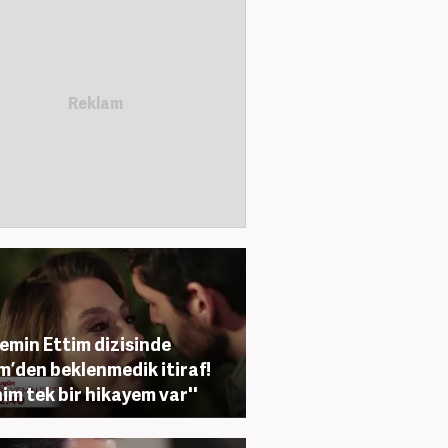
Yemin Ettim dizisinde
m’den beklenmedik itiraf!
nim tek bir hikayem var''