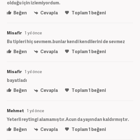
olduğu için izlemiyordum.
Beğen
Cevapla
Toplam
1
beğeni
Misafir
1 yıl önce
Bu tipleri hiç sevmem.bunlar kendi kendilerini de sevmez
Beğen
Cevapla
Toplam
1
beğeni
Misafir
1 yıl önce
bayatladı
Beğen
Cevapla
Toplam
1
beğeni
Mehmet
1 yıl önce
Yeterli reytingi alamamıştır.Acun da yayından kaldırmıştır.
Beğen
Cevapla
Toplam
1
beğeni