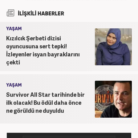
İstanbul Üniversitesi İletişim Fakültesi Halkla
İlişkiler ve Tanıtım bölümünden mezun oldu.
İLİŞKİLİ HABERLER
2017’den beri Kanal7 Medya Grubu’na bağlı
Haber7.com bünyesinde mesleki hayatına devam
YAŞAM
etmektedir.
Kızılcık Şerbeti dizisi
oyuncusuna sert tepki!
İzleyenler isyan bayraklarını
çekti
YAŞAM
Survivor All Star tarihinde bir
ilk olacak! Bu ödül daha önce
ne görüldü ne duyuldu