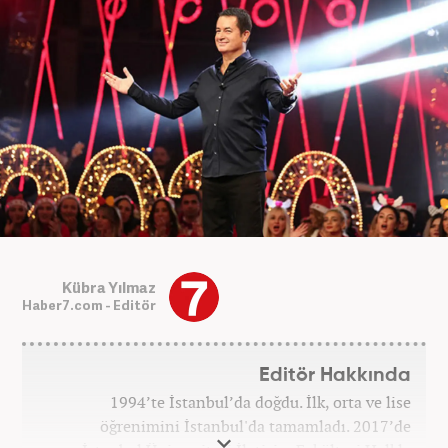
Kübra Yılmaz
Haber7.com - Editör
Editör Hakkında
1994’te İstanbul’da doğdu. İlk, orta ve lise
öğrenimini İstanbul'da tamamladı. 2017’de