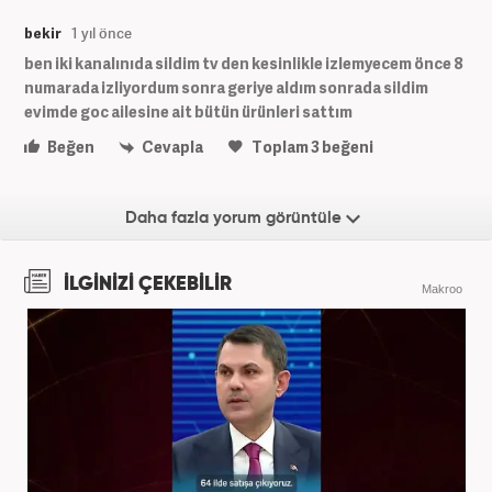
bekir
1 yıl önce
ben iki kanalınıda sildim tv den kesinlikle izlemyecem önce 8
numarada izliyordum sonra geriye aldım sonrada sildim
evimde goc ailesine ait bütün ürünleri sattım
Beğen
Cevapla
Toplam
3
beğeni
Daha fazla yorum görüntüle
İLGİNİZİ ÇEKEBİLİR
Makroo