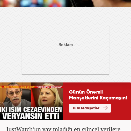
JustWatch’un yayımladığı en güncel verilere