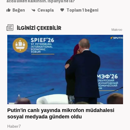
acda ülken kalkinsin. İspanya ne la?
Beğen
Cevapla
Toplam
1
beğeni
İLGİNİZİ ÇEKEBİLİR
Makroo
Putin'in canlı yayında mikrofon müdahalesi
sosyal medyada gündem oldu
Haber7