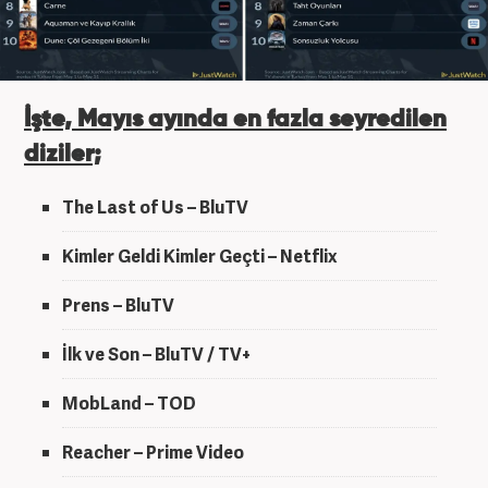
İşte, Mayıs ayında en fazla seyredilen
diziler;
The Last of Us – BluTV
Kimler Geldi Kimler Geçti – Netflix
Prens – BluTV
İlk ve Son – BluTV / TV+
MobLand – TOD
Reacher – Prime Video