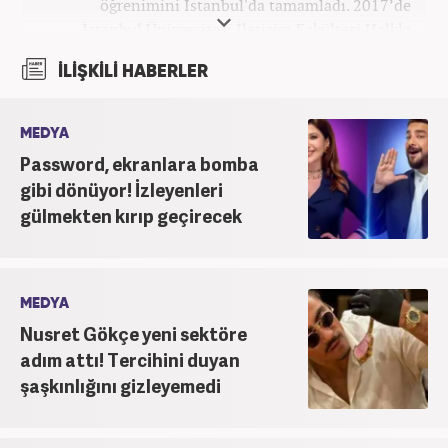
öğrenimini İstanbul'da tamamladı. 2017’de
İstanbul Üniversitesi İletişim Fakültesi Halkla
İlişkiler ve Tanıtım bölümünden mezun oldu.
İLİŞKİLİ HABERLER
2017’den beri Kanal7 Medya Grubu’na bağlı
Haber7.com bünyesinde mesleki hayatına devam
etmektedir.
MEDYA
Password, ekranlara bomba
gibi dönüyor! İzleyenleri
gülmekten kırıp geçirecek
MEDYA
Nusret Gökçe yeni sektöre
adım attı! Tercihini duyan
şaşkınlığını gizleyemedi