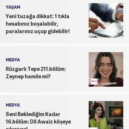
YAŞAM
Yeni tuzağa dikkat: 1 tıkla
hesabınız boşalabilir,
paralarınız uçup gidebilir!
MEDYA
Rüzgarlı Tepe 211.bölüm:
Zeynep hamile mi?
MEDYA
Seni Beklediğim Kadar
16.bölüm: Dil Awaiz köşeye
sıkışıyor!