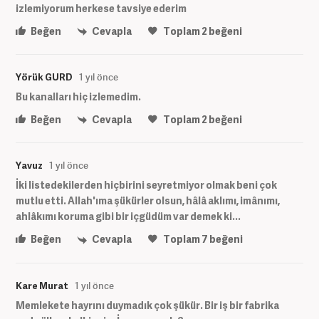
izlemiyorum herkese tavsiye ederim
Beğen
Cevapla
Toplam
2
beğeni
Yörük GURD
1 yıl önce
Bu kanalları hiç izlemedim.
Beğen
Cevapla
Toplam
2
beğeni
Yavuz
1 yıl önce
İki listedekilerden hiçbirini seyretmiyor olmak beni çok
mutlu etti. Allah'ıma şükürler olsun, hâlâ aklımı, imânımı,
ahlâkımı koruma gibi bir içgüdüm var demek ki...
Beğen
Cevapla
Toplam
7
beğeni
Kare Murat
1 yıl önce
Memlekete hayrını duymadık çok şükür. Bir iş bir fabrika