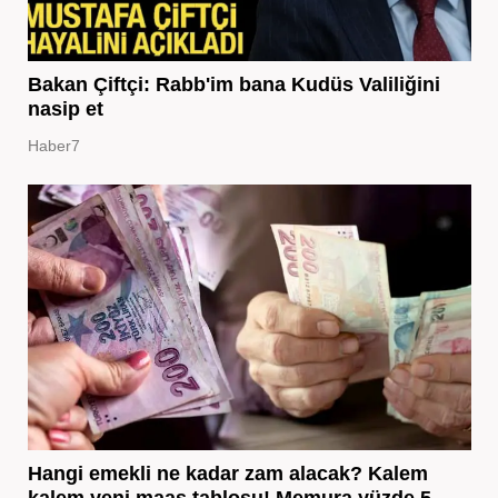
Bakan Çiftçi: Rabb'im bana Kudüs Valiliğini
nasip et
Haber7
Hangi emekli ne kadar zam alacak? Kalem
kalem yeni maaş tablosu! Memura yüzde 5