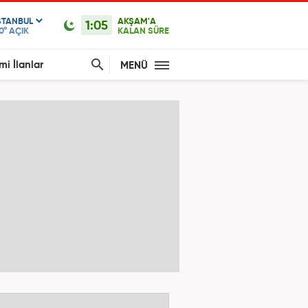
STANBUL
AKŞAM'A
1:05
0°
AÇIK
KALAN SÜRE
mi İlanlar
MENÜ