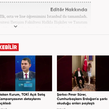
Editör Hakkında
İlk, orta ve lise öğrenimini İstanbul'da tamamladı.
itesi İletişim Fakültesi Halkla İlişkiler ve Tanıtım
ldu. 2017’den beri Kanal7 Medya Grubu’na bağlı
m bünyesinde mesleki hayatına devam etmektedir.
KEBİLİR
Bakan Kurum, TOKİ Açık Satış
Şarkıcı Pınar Sürer,
Kampanyasının detaylarını
Cumhurbaşkanı Erdoğan'a şarkı
açıkladı
okuduğu anları paylaştı