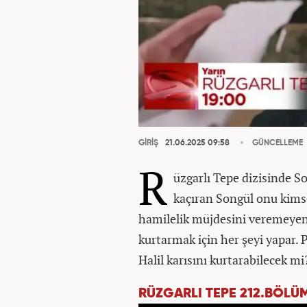
GİRİŞ
21.06.2025 09:58
GÜNCELLEME
R
üzgarlı Tepe dizisinde S
kaçıran Songül onu kimse
hamilelik müjdesini veremeyen
kurtarmak için her şeyi yapar.
Halil karısını kurtarabilecek mi
RÜZGARLI TEPE 212.BÖLÜM