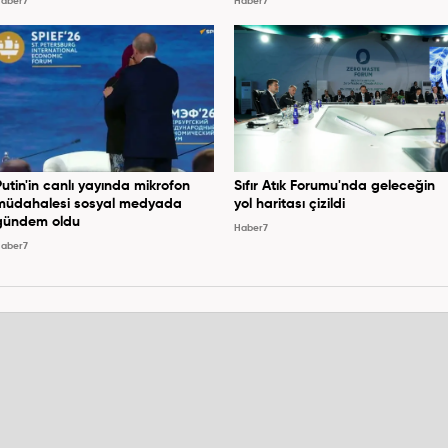
aber7
Haber7
Putin'in canlı yayında mikrofon
Sıfır Atık Forumu'nda geleceğin
müdahalesi sosyal medyada
yol haritası çizildi
gündem oldu
Haber7
aber7