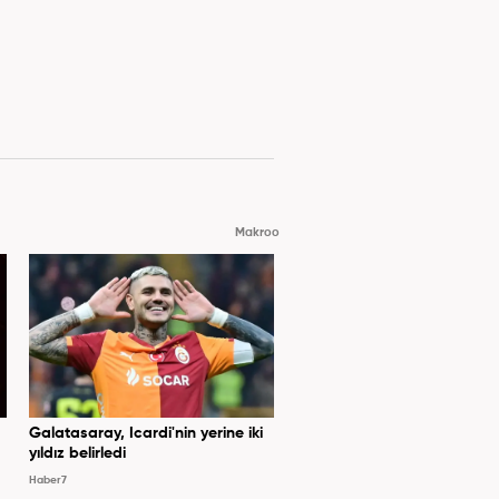
Makroo
Galatasaray, Icardi'nin yerine iki
yıldız belirledi
Haber7