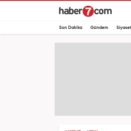
Son Dakika
Gündem
Siyase