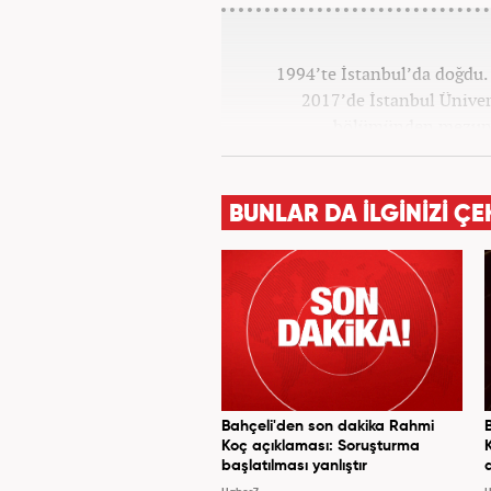
1994’te İstanbul’da doğdu. 
2017’de İstanbul Ünivers
bölümünden mezun o
Haber7.co
BUNLAR DA İLGİNİZİ ÇE
Bahçeli'den son dakika Rahmi
Koç açıklaması: Soruşturma
başlatılması yanlıştır