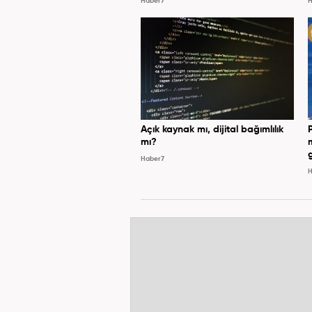
Haber7
H
Açık kaynak mı, dijital bağımlılık
mı?
Haber7
H