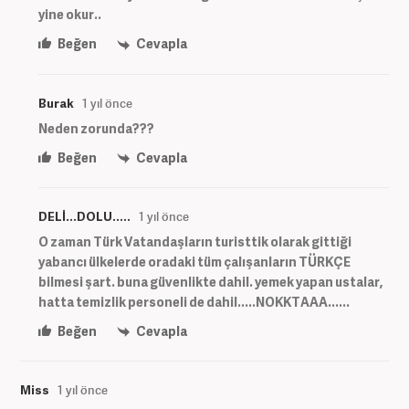
yine okur..
Beğen
Cevapla
Burak
1 yıl önce
Neden zorunda???
Beğen
Cevapla
DELİ...DOLU.....
1 yıl önce
O zaman Türk Vatandaşların turisttik olarak gittiği
yabancı ülkelerde oradaki tüm çalışanların TÜRKÇE
bilmesi şart. buna güvenlikte dahil. yemek yapan ustalar,
hatta temizlik personeli de dahil.....NOKKTAAA......
Beğen
Cevapla
Miss
1 yıl önce