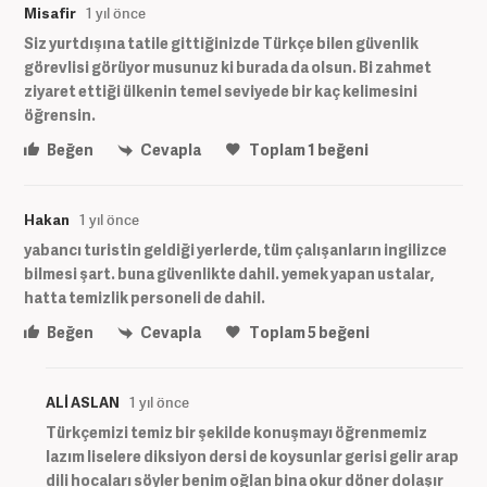
Misafir
1 yıl önce
Siz yurtdışına tatile gittiğinizde Türkçe bilen güvenlik
görevlisi görüyor musunuz ki burada da olsun. Bi zahmet
ziyaret ettiği ülkenin temel seviyede bir kaç kelimesini
öğrensin.
Beğen
Cevapla
Toplam
1
beğeni
Hakan
1 yıl önce
yabancı turistin geldiği yerlerde, tüm çalışanların ingilizce
bilmesi şart. buna güvenlikte dahil. yemek yapan ustalar,
hatta temizlik personeli de dahil.
Beğen
Cevapla
Toplam
5
beğeni
ALİ ASLAN
1 yıl önce
Türkçemizi temiz bir şekilde konuşmayı öğrenmemiz
lazım liselere diksiyon dersi de koysunlar gerisi gelir arap
dili hocaları söyler benim oğlan bina okur döner dolaşır