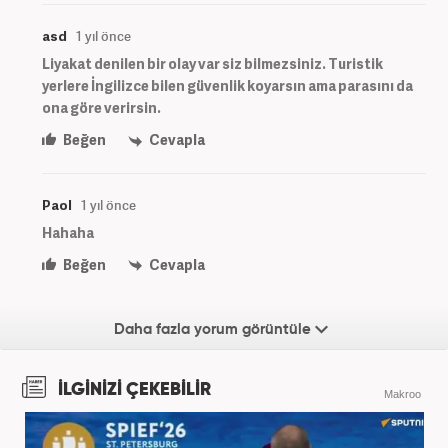
asd
1 yıl önce
Liyakat denilen bir olay var siz bilmezsiniz. Turistik
yerlere İngilizce bilen güvenlik koyarsın ama parasını da
ona göre verirsin.
Beğen
Cevapla
Paol
1 yıl önce
Hahaha
Beğen
Cevapla
Daha fazla yorum görüntüle
İLGİNİZİ ÇEKEBİLİR
Makroo