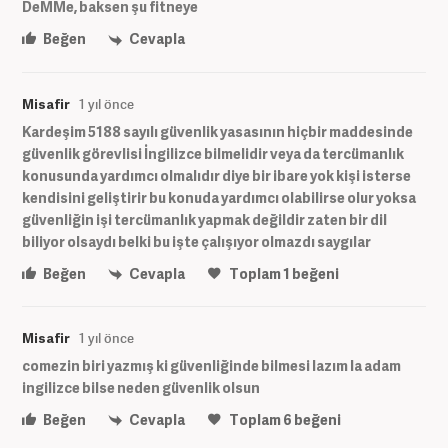
DeMMe, baksen şu fitneye
Beğen
Cevapla
Misafir
1 yıl önce
Kardeşim 5188 sayılı güvenlik yasasının hiçbir maddesinde
güvenlik görevlisi İngilizce bilmelidir veya da tercümanlık
konusunda yardımcı olmalıdır diye bir ibare yok kişi isterse
kendisini geliştirir bu konuda yardımcı olabilirse olur yoksa
güvenliğin işi tercümanlık yapmak değildir zaten bir dil
biliyor olsaydı belki bu işte çalışıyor olmazdı saygılar
Beğen
Cevapla
Toplam
1
beğeni
Misafir
1 yıl önce
comezin biri yazmış ki güvenliğinde bilmesi lazım la adam
ingilizce bilse neden güvenlik olsun
Beğen
Cevapla
Toplam
6
beğeni