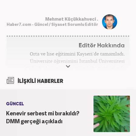
Mehmet Küçükkahveci .
Haber7.com - Güncel / Siyaset Sorumlu Editör
Editör Hakkında
Orta ve lise eğitimini Kayseri'de tamamladı.
Üniversite öğrenimini İstanbul Üniversitesi
Coğrafya bölümünde tamamladı. 2008 yılında
Haber7.com'da gazetecilik mesleğine ilk adımını
İLİŞKİLİ HABERLER
attı. 15 yıllık profesyonel editörlük kariyerinde tüm
kategorilerde görev yaptı. Meslek hayatına
Haber7.com'da 'Güncel/Siyaset Sorumlu Editörü'
olarak devam etmektedir.
GÜNCEL
Kenevir serbest mi bırakıldı?
DMM gerçeği açıkladı