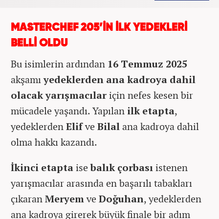
MASTERCHEF 205’İN İLK YEDEKLERİ
BELLİ OLDU
Bu isimlerin ardından
16 Temmuz 2025
akşamı
yedeklerden ana kadroya dahil
olacak yarışmacılar
için nefes kesen bir
mücadele yaşandı. Yapılan
ilk etapta
,
yedeklerden
Elif
ve
Bilal
ana kadroya dahil
olma hakkı kazandı.
İkinci etapta
ise
balık çorbası
istenen
yarışmacılar arasında en başarılı tabakları
çıkaran
Meryem
ve
Doğuhan
, yedeklerden
ana kadroya girerek büyük finale bir adım