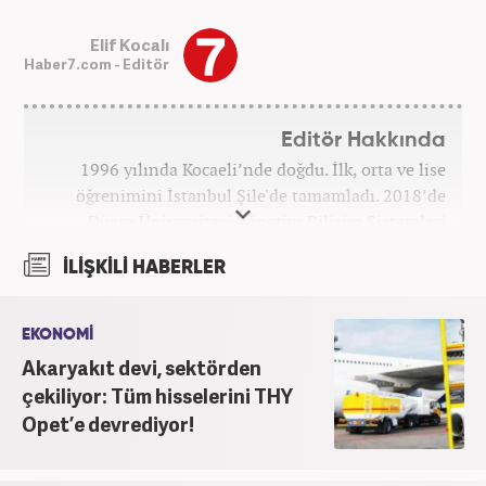
Elif Kocalı
Haber7.com - Editör
Editör Hakkında
1996 yılında Kocaeli’nde doğdu. İlk, orta ve lise
öğrenimini İstanbul Şile'de tamamladı. 2018’de
Düzce Üniversitesi Yönetim Bilişim Sistemleri
bölümünden mezun oldu. Kanal7 Medya Grubu’na
İLİŞKİLİ HABERLER
bağlı Haber7.com bünyesinde ‘SEO Editörü’
unvanıyla görev yapmaktadır.
EKONOMİ
Akaryakıt devi, sektörden
çekiliyor: Tüm hisselerini THY
Opet’e devrediyor!