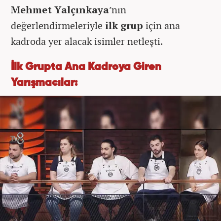
Mehmet Yalçınkaya
’nın
değerlendirmeleriyle
ilk grup
için ana
kadroda yer alacak isimler netleşti.
İlk Grupta Ana Kadroya Giren
Yarışmacılar: