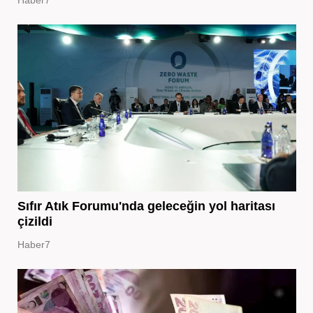
Haber7
Sıfır Atık Forumu'nda geleceğin yol haritası
çizildi
Haber7