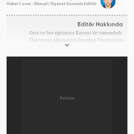
Haber7.com - Güncel / Siyaset Sorumlu Editör
Editör Hakkında
Orta ve lise eğitimini Kayseri'de tamamladı.
Üniversite öğrenimini İstanbul Üniversitesi
Coğrafya bölümünde tamamladı. 2008 yılında
Haber7.com'da gazetecilik mesleğine ilk adımını
attı. 15 yıllık profesyonel editörlük kariyerinde tüm
kategorilerde görev yaptı. Meslek hayatına
Haber7.com'da 'Güncel/Siyaset Sorumlu Editörü'
olarak devam etmektedir.