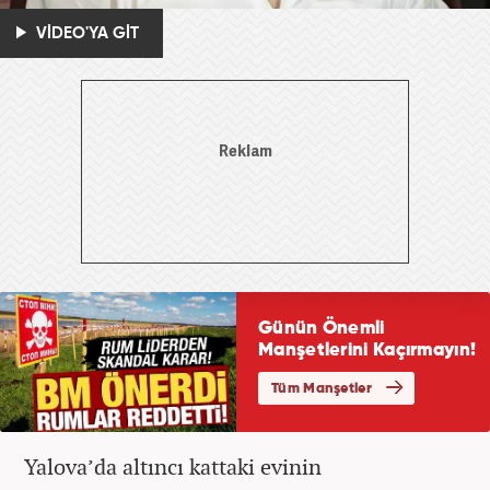
VİDEO'YA GİT
Yalova’da altıncı kattaki evinin