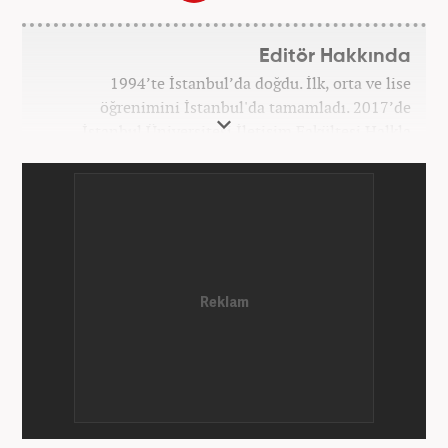
Editör Hakkında
1994’te İstanbul’da doğdu. İlk, orta ve lise
öğrenimini İstanbul'da tamamladı. 2017’de
İstanbul Üniversitesi İletişim Fakültesi Halkla
İlişkiler ve Tanıtım bölümünden mezun oldu.
2017’den beri Kanal7 Medya Grubu’na bağlı
Haber7.com bünyesinde mesleki hayatına devam
etmektedir.