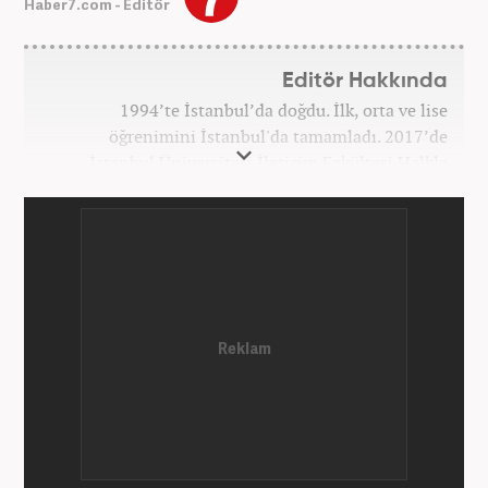
Haber7.com - Editör
Editör Hakkında
1994’te İstanbul’da doğdu. İlk, orta ve lise
öğrenimini İstanbul'da tamamladı. 2017’de
İstanbul Üniversitesi İletişim Fakültesi Halkla
İlişkiler ve Tanıtım bölümünden mezun oldu.
2017’den beri Kanal7 Medya Grubu’na bağlı
Haber7.com bünyesinde mesleki hayatına devam
etmektedir.