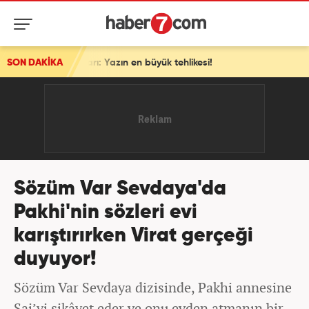
ik uyarı: Yazın en büyük tehlikesi!
SON DAKİKA
Sözüm Var Sevdaya'da
Pakhi'nin sözleri evi
karıştırırken Virat gerçeği
duyuyor!
Sözüm Var Sevdaya dizisinde, Pakhi annesine
Sai’yi şikâyet eder ve onu evden atmanın bir