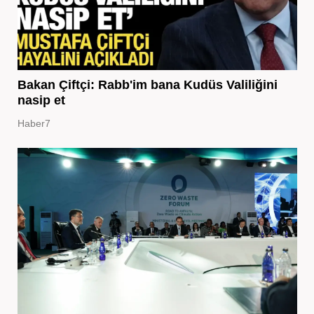
Bakan Çiftçi: Rabb'im bana Kudüs Valiliğini
nasip et
Haber7