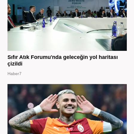
Sıfır Atık Forumu'nda geleceğin yol haritası
çizildi
Haber7