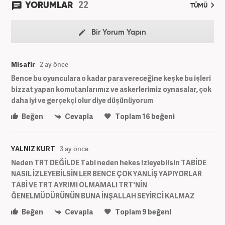
22
YORUMLAR
TÜMÜ
Bir Yorum Yapın
Misafir
2 ay önce
Bence bu oyunculara o kadar para vereceğine keşke bu işleri
bizzat yapan komutanlarımız ve askerlerimiz oynasalar, çok
daha iyi ve gerçekçi olur diye düşünüyorum
Beğen
Cevapla
Toplam
16
beğeni
YALNIZ KURT
3 ay önce
Neden TRT DEĞİLDE Tabi neden hekes izleyebilsin TABİDE
NASIL İZLEYEBİLSİN LER BENCE ÇOK YANLİŞ YAPIYORLAR
TABİ VE TRT AYRIMI OLMAMALI TRT'NİN
ĞENELMÜDÜRÜNÜN BUNA İNŞALLAH SEYİRCİ KALMAZ
Beğen
Cevapla
Toplam
9
beğeni