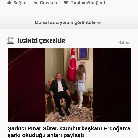
Beğen
Cevapla
Toplam
6
beğeni
Daha fazla yorum görüntüle
İLGİNİZİ ÇEKEBİLİR
Makroo
Şarkıcı Pınar Sürer, Cumhurbaşkanı Erdoğan'a
şarkı okuduğu anları paylaştı