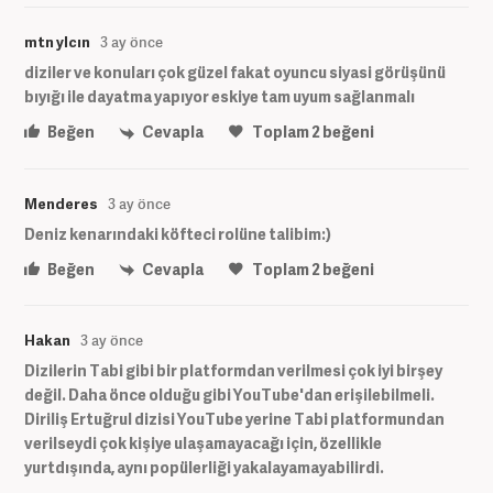
mtn ylcın
3 ay önce
diziler ve konuları çok güzel fakat oyuncu siyasi görüşünü
bıyığı ile dayatma yapıyor eskiye tam uyum sağlanmalı
Beğen
Cevapla
Toplam
2
beğeni
Menderes
3 ay önce
Deniz kenarındaki köfteci rolüne talibim:)
Beğen
Cevapla
Toplam
2
beğeni
Hakan
3 ay önce
Dizilerin Tabi gibi bir platformdan verilmesi çok iyi birşey
değil. Daha önce olduğu gibi YouTube'dan erişilebilmeli.
Diriliş Ertuğrul dizisi YouTube yerine Tabi platformundan
verilseydi çok kişiye ulaşamayacağı için, özellikle
yurtdışında, aynı popülerliği yakalayamayabilirdi.