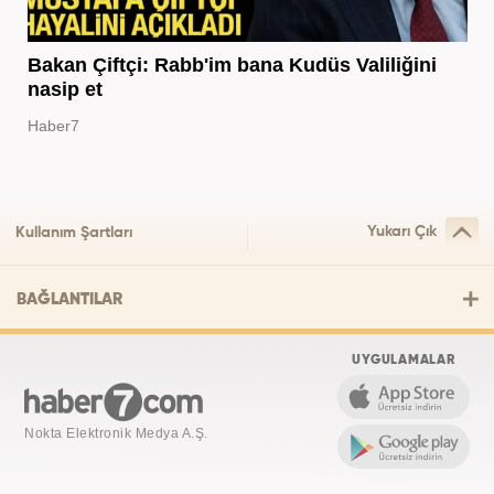
Bakan Çiftçi: Rabb'im bana Kudüs Valiliğini
nasip et
Haber7
Yukarı Çık
Kullanım Şartları
BAĞLANTILAR
UYGULAMALAR
Nokta Elektronik Medya A.Ş.