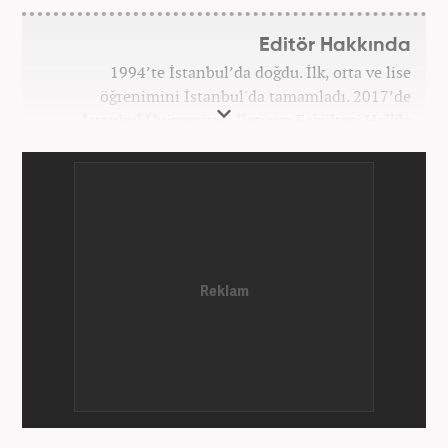
Editör Hakkında
1994’te İstanbul’da doğdu. İlk, orta ve lise
öğrenimini İstanbul'da tamamladı. 2017’de
İstanbul Üniversitesi İletişim Fakültesi Halkla
İlişkiler ve Tanıtım bölümünden mezun oldu.
2017’den beri Kanal7 Medya Grubu’na bağlı
Haber7.com bünyesinde mesleki hayatına devam
etmektedir.