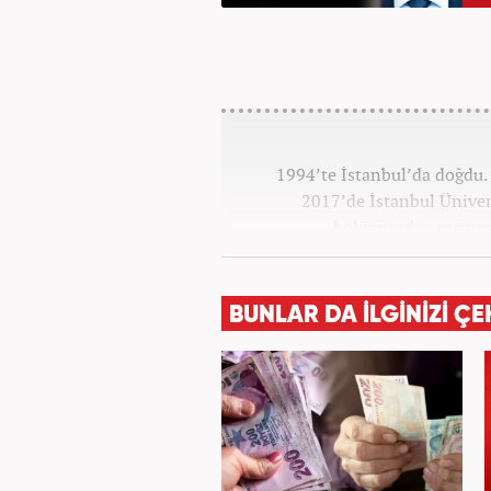
1994’te İstanbul’da doğdu. 
2017’de İstanbul Ünivers
bölümünden mezun o
Haber7.co
BUNLAR DA İLGİNİZİ ÇE