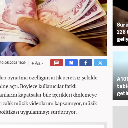
Sürü
228 
geli
10.05.2026 11:29
deo oynatma özelliğini artık ücretsiz şekilde
A101
tabl
ine açtı. Böylece kullanıcılar farklı
geti
nlarını kapatsalar bile içerikleri dinlemeye
ıcalık müzik videolarını kapsamıyor, müzik
politikası uygulanmayı sürdürüyor.