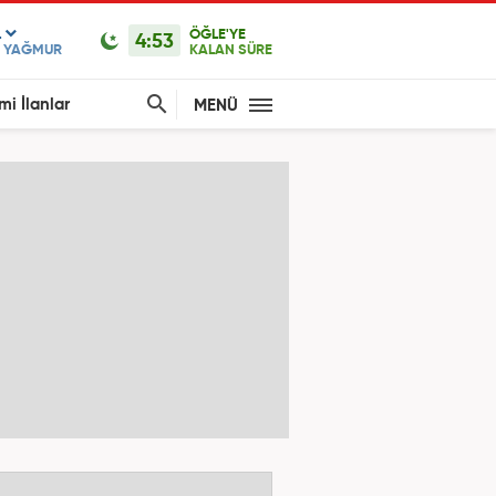
L
ÖĞLE'YE
4:53
F YAĞMUR
KALAN SÜRE
mi İlanlar
MENÜ