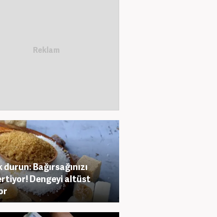
 durun: Bağırsağınızı
rtiyor! Dengeyi altüst
or