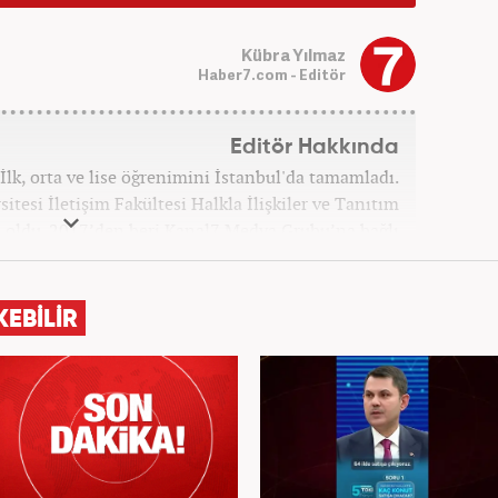
Kübra Yılmaz
Haber7.com - Editör
Editör Hakkında
İlk, orta ve lise öğrenimini İstanbul'da tamamladı.
itesi İletişim Fakültesi Halkla İlişkiler ve Tanıtım
ldu. 2017’den beri Kanal7 Medya Grubu’na bağlı
m bünyesinde mesleki hayatına devam etmektedir.
KEBİLİR