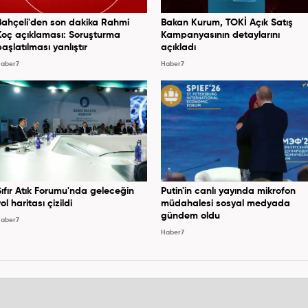
Bahçeli'den son dakika Rahmi
Bakan Kurum, TOKİ Açık Satış
Koç açıklaması: Soruşturma
Kampanyasının detaylarını
başlatılması yanlıştır
açıkladı
aber7
Haber7
Sıfır Atık Forumu'nda geleceğin
Putin'in canlı yayında mikrofon
ol haritası çizildi
müdahalesi sosyal medyada
gündem oldu
aber7
Haber7