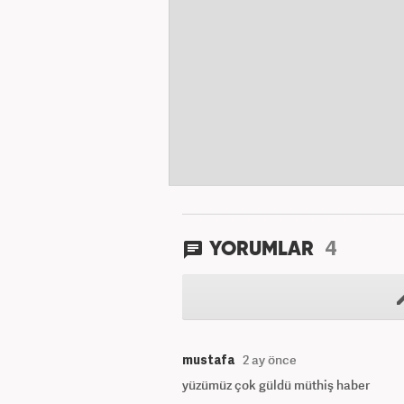
4
YORUMLAR
mustafa
2 ay önce
yüzümüz çok güldü müthiş haber