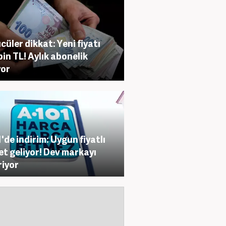
cüler dikkat: Yeni fiyatı
bin TL! Aylık abonelik
yor
'de indirim: Uygun fiyatlı
et geliyor! Dev markayı
riyor