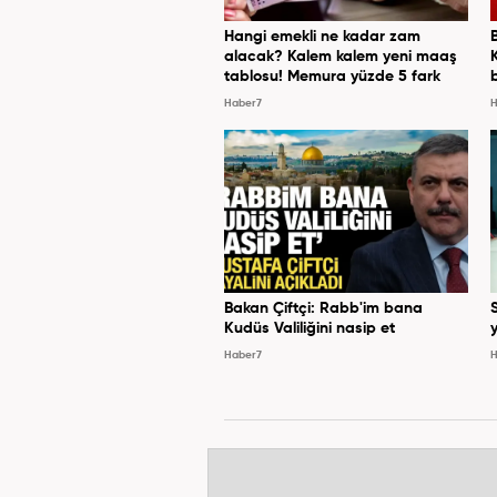
Hangi emekli ne kadar zam
alacak? Kalem kalem yeni maaş
tablosu! Memura yüzde 5 fark
Haber7
H
Bakan Çiftçi: Rabb'im bana
Kudüs Valiliğini nasip et
y
Haber7
H