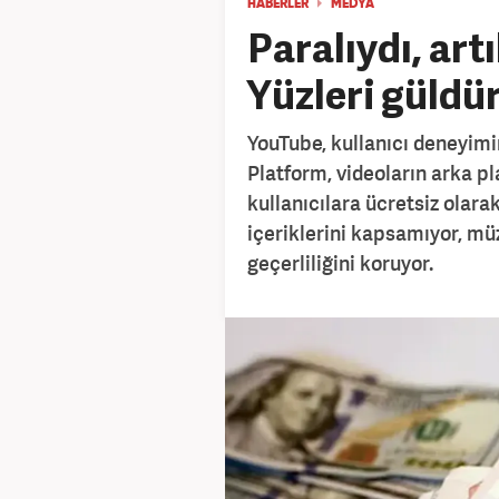
HABERLER
MEDYA
Paralıydı, art
Yüzleri güldür
YouTube, kullanıcı deneyimin
Platform, videoların arka pl
kullanıcılara ücretsiz olara
içeriklerini kapsamıyor, müz
geçerliliğini koruyor.