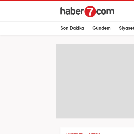
Son Dakika
Gündem
Siyase