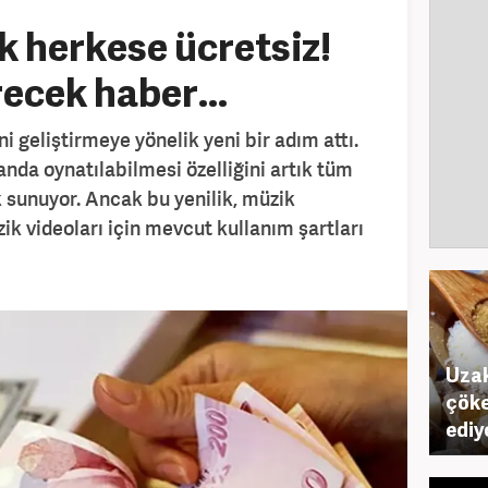
ık herkese ücretsiz!
ecek haber...
i geliştirmeye yönelik yeni bir adım attı.
anda oynatılabilmesi özelliğini artık tüm
k sunuyor. Ancak bu yenilik, müzik
ik videoları için mevcut kullanım şartları
Uzak
çöke
ediy