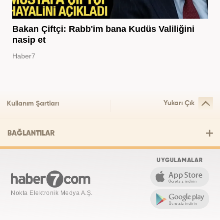
Bakan Çiftçi: Rabb'im bana Kudüs Valiliğini
nasip et
Haber7
Yukarı Çık
Kullanım Şartları
BAĞLANTILAR
UYGULAMALAR
Nokta Elektronik Medya A.Ş.