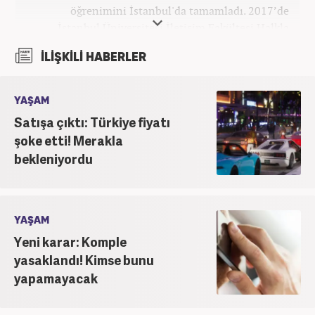
öğrenimini İstanbul'da tamamladı. 2017’de
İstanbul Üniversitesi İletişim Fakültesi Halkla
İlişkiler ve Tanıtım bölümünden mezun oldu.
İLİŞKİLİ HABERLER
2017’den beri Kanal7 Medya Grubu’na bağlı
Haber7.com bünyesinde mesleki hayatına devam
etmektedir.
YAŞAM
Satışa çıktı: Türkiye fiyatı
şoke etti! Merakla
bekleniyordu
YAŞAM
Yeni karar: Komple
yasaklandı! Kimse bunu
yapamayacak