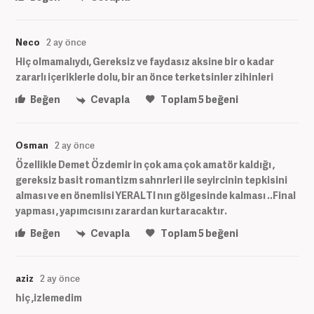
Neco
2 ay önce
Hiç olmamalıydı, Gereksiz ve faydasız aksine bir o kadar
zararlı içeriklerle dolu, bir an önce terketsinler zihinleri
Beğen
Cevapla
Toplam
5
beğeni
Osman
2 ay önce
Özellikle Demet Özdemir in çok ama çok amatör kaldığı ,
gereksiz basit romantizm sahnrleri ile seyircinin tepkisini
alması ve en önemlisi YERALTI nın gölgesinde kalması ..Final
yapması , yapımcısını zarardan kurtaracaktır.
Beğen
Cevapla
Toplam
5
beğeni
aziz
2 ay önce
hiç ,izlemedim