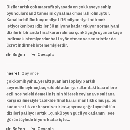
Diziler artık çok masraflı piyasada en çok kaşeye sahip
oyunculardan 2 tanesini oynatmak masraflı olmuştur.
Kanallar bölüm başı maliyeti 16 milyon tlye indirmek
istiyorken bazı diziler 30 milyona kadar çıkıyor normal yani
dizilerin bir anda final kararı alması çünkü çoğu oyuncu kaşe
indirmek istemiyordur hatta yönetmen ve senaristler de
ücret indirmek istememişlerdir.
Beğen
Cevapla
hasret
2 ay önce
çok komik yahu..yeraltı puanları toplayıp artık
seyredilmeyince,başroldeki adam yeraltındaki başrollere
ezilince heleki demetin işinin biterek ceylana ve sultana
karşı ezilmesiyle tabikide final kararı mantıklı olmuşş..bu
kadına artık zor başrol verirler..qayrıca çağatayın bütün
dizileri patlıyor artık...çünkü oyun gücü yok adamın ..eee
görüntüylede bi yere kadar işte...
Beğen
Cevapla