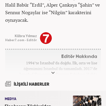
Halil Babür “Erdil”, Alper Çankaya “Şahin” ve
Sennur Nogaylar ise “Nilgün” karakterini
oynayacak.
Kübra Yılmaz
Haber7.com - Editör
Editör Hakkında
1994’te İstanbul’da doğdu. İlk, orta ve lise
öğrenimini İstanbul'da tamamladı. 2017’de
İstanbul Üniversitesi İletişim Fakültesi Halkla
İlişkiler ve Tanıtım bölümünden mezun oldu.
İLİŞKİLİ HABERLER
2017’den beri Kanal7 Medya Grubu’na bağlı
Haber7.com bünyesinde mesleki hayatına devam
etmektedir.
MEDYA