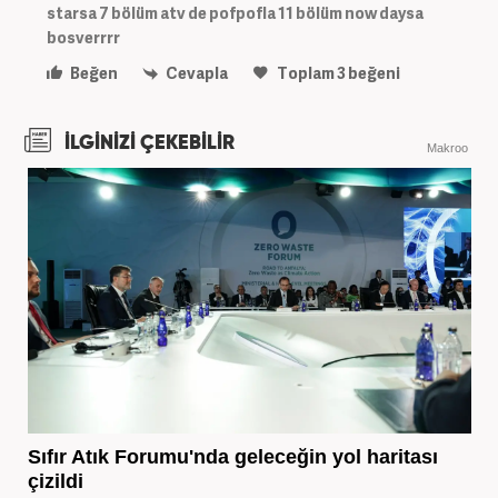
starsa 7 bölüm atv de pofpofla 11 bölüm now daysa
bosverrrr
Beğen
Cevapla
Toplam
3
beğeni
İLGİNİZİ ÇEKEBİLİR
Makroo
Sıfır Atık Forumu'nda geleceğin yol haritası
çizildi