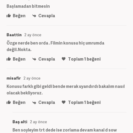
Başlamadan bitmesin
Beğen
Cevapla
Baattin
2 ay önce
Özge nerde ben orda . Filmin konusu hiç umrumda
değil.Nokta.
Beğen
Cevapla
Toplam
1
beğeni
misafir
2 ay önce
Konusu farklı gibi geldi bende merak uyandırdı bakalım nasıl
olacak bekliyoruz.
Beğen
Cevapla
Toplam
1
beğeni
Baş alti
2 ay önce
Ben soyleyim trt dede ise zorlama devam kanal d sow