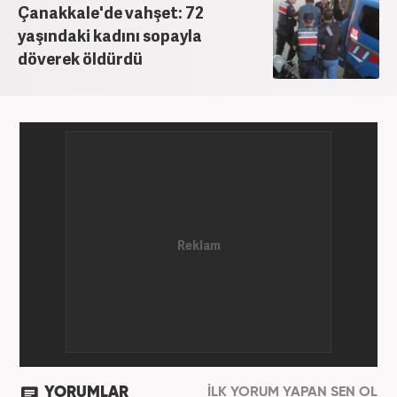
Çanakkale'de vahşet: 72
yaşındaki kadını sopayla
döverek öldürdü
YORUMLAR
İLK YORUM YAPAN SEN OL