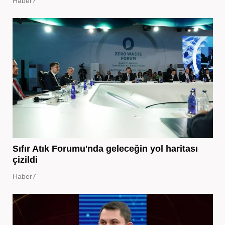
Haber7
Sıfır Atık Forumu'nda geleceğin yol haritası
çizildi
Haber7