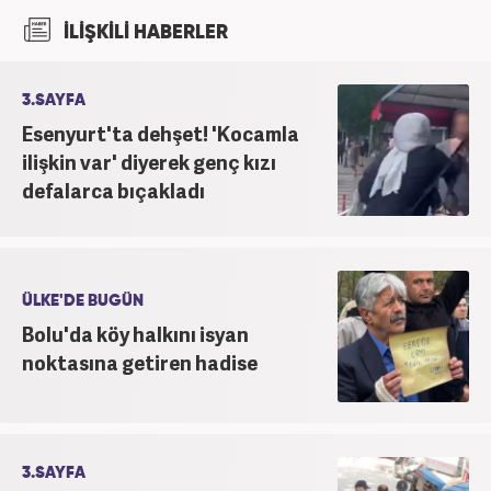
“Gazetecilik” bölümünden mezun oldu. Üniversite
İLİŞKİLİ HABERLER
öğrenimi sırasında, serbest zamanlı olarak Bilimevi
Basın Yayın A.Ş.'de Özel İçerik Editörü olarak çalıştı.
Mezun olduktan sonra Eylül 2022 - Temmuz 2024
3.SAYFA
tarihleri arasında yerel bir gazetede “Genel
Esenyurt'ta dehşet! 'Kocamla
Koordinatör” olarak görev aldı. Son olarak
ilişkin var' diyerek genç kızı
Haber7.com’da Yerel Haber Editörü olarak kariyerine
defalarca bıçakladı
devam ediyor.
ÜLKE'DE BUGÜN
Bolu'da köy halkını isyan
noktasına getiren hadise
3.SAYFA