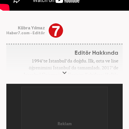
Kübra Yılmaz
Haber7.com - Editör
Editör Hakkında
1994’te İstanbul’da doğdu. İlk, orta ve lise
öğrenimini İstanbul'da tamamladı. 2017’de
İstanbul Üniversitesi İletişim Fakültesi Halkla
İlişkiler ve Tanıtım bölümünden mezun oldu.
2017’den beri Kanal7 Medya Grubu’na bağlı
Haber7.com bünyesinde mesleki hayatına devam
etmektedir.