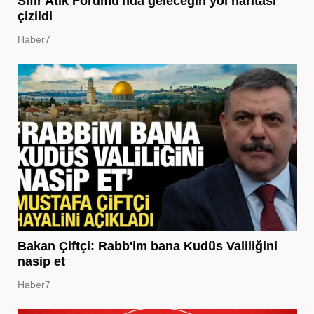
Sıfır Atık Forumu'nda geleceğin yol haritası
çizildi
Haber7
Bakan Çiftçi: Rabb'im bana Kudüs Valiliğini
nasip et
Haber7