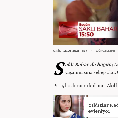
GİRİŞ
25.06.2026 11:37
GÜNCELLEME
S
aklı Bahar’da bugün;
Ar
yaşanmasına sebep olur. 
Piria, bu durumu kullanır. Akıl 
Yıldızlar Ka
evleniyor