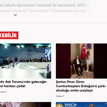
k yüksek öğrenimini İstanbul’da tamamladı. 2022
İletişim Fakültesi “Gazetecilik” bölümünden mezun
asında, serbest zamanlı olarak Bilimevi Basın Yayın
rü olarak çalıştı. Mezun olduktan sonra Eylül 2022 -
nda yerel bir gazetede “Genel Koordinatör” olarak
com’da Yerel Haber Editörü olarak kariyerine devam
KEBİLİR
ediyor.
Sıfır Atık Forumu'nda geleceğin
Şarkıcı Pınar Sürer,
ol haritası çizildi
Cumhurbaşkanı Erdoğan'a şarkı
okuduğu anları paylaştı
aber7
Haber7