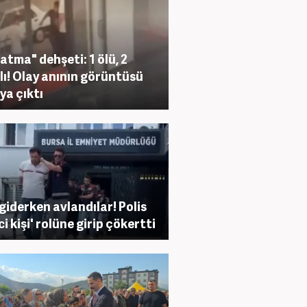
 atma" dehşeti: 1 ölü, 2
lı! Olay anının görüntüsü
ya çıktı
giderken avlandılar! Polis
ci kişi' rolüne girip çökertti