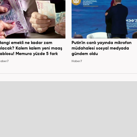
Hangi emekli ne kadar zam
Putin'in canlı yayında mikrofon
alacak? Kalem kalem yeni maaş
müdahalesi sosyal medyada
tablosu! Memura yüzde 5 fark
gündem oldu
aber7
Haber7