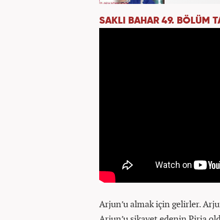
SAKLI BAHAR 49. BÖLÜM T
Arjun’u almak için gelirler. Ar
Arjun’u şikayet edenin Piria ol