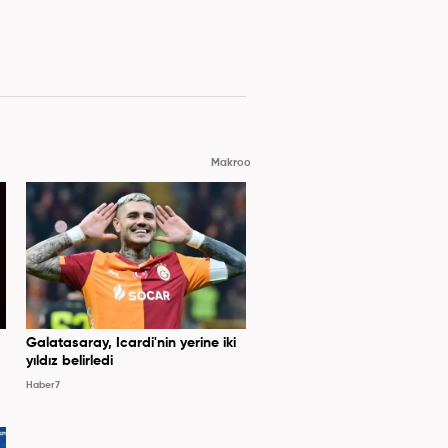
Makroo
Galatasaray, Icardi'nin yerine iki
yıldız belirledi
Haber7