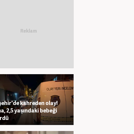
şehir'de kahreden olay!
, 2,5 yaşındaki bebeği
rdü