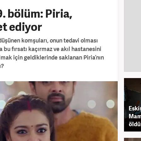
. bölüm: Piria,
et ediyor
 düşünen komşuları, onun tedavi olması
da bu fırsatı kaçırmaz ve akıl hastanesini
almak için geldiklerinde saklanan Piria’nın
ı?
Eski
Mama
öldü