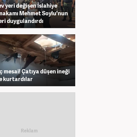
v yeri değişen İslahiye
makamı Mehmet Soylu'nun
eri duygulandırdı
nç mesai! Çatıya düşen ineği
e kurtardılar