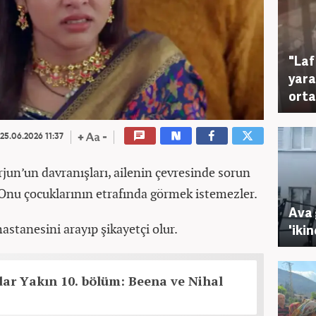
"Laf
yara
orta
25.06.2026 11:37
jun’un davranışları, ailenin çevresinde sorun
Onu çocuklarının etrafında görmek istemezler.
Ava 
hastanesini arayıp şikayetçi olur.
'ikin
dar Yakın 10. bölüm: Beena ve Nihal