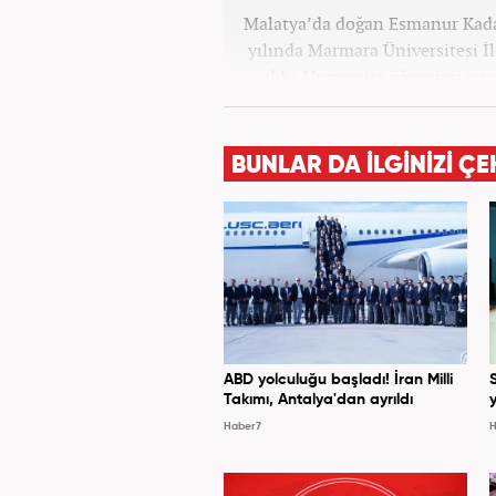
Malatya’da doğan Esmanur Kada
yılında Marmara Üniversitesi 
oldu. Üniversite öğrenimi sır
A.Ş.'de Özel İçerik Editö
Temmuz 2024 tarihleri arası
görev aldı. Son olarak Haber7.
BUNLAR DA İLGİNİZİ ÇE
ABD yolculuğu başladı! İran Milli
Takımı, Antalya'dan ayrıldı
y
Haber7
H