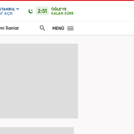
ISTANBUL
ÖĞLE'YE
2:51
6°
AÇIK
KALAN SÜRE
mi İlanlar
MENÜ