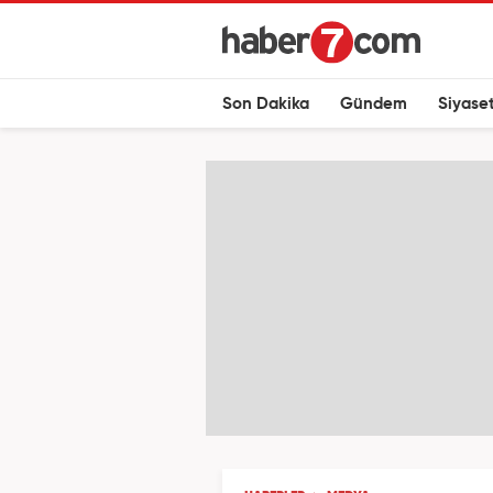
Son Dakika
Gündem
Siyase