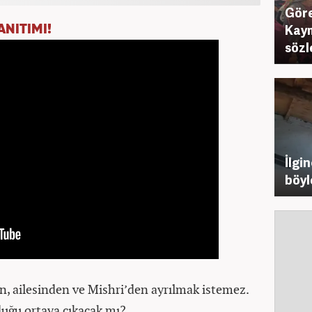
Göre
Kay
ANITIMI!
sözl
İlgi
böyl
jun, ailesinden ve Mishri’den ayrılmak istemez.
duğu ortaya çıkacak mı?