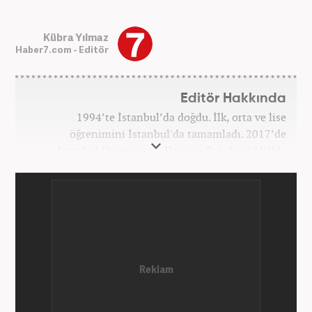
Kübra Yılmaz
Haber7.com - Editör
Editör Hakkında
1994’te İstanbul’da doğdu. İlk, orta ve lise
öğrenimini İstanbul'da tamamladı. 2017’de
İstanbul Üniversitesi İletişim Fakültesi Halkla
İlişkiler ve Tanıtım bölümünden mezun oldu.
2017’den beri Kanal7 Medya Grubu’na bağlı
Haber7.com bünyesinde mesleki hayatına devam
etmektedir.