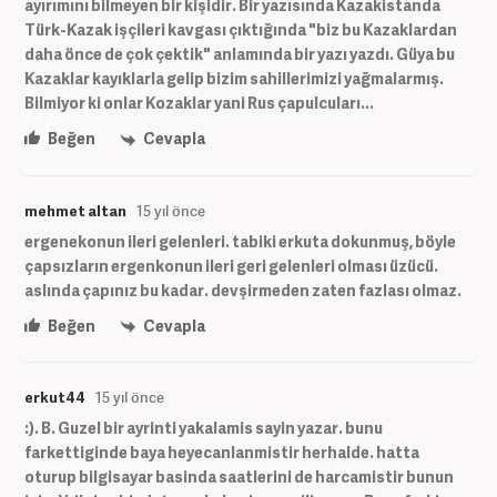
ayırımını bilmeyen bir kişidir. Bir yazısında Kazakistanda
Türk-Kazak işçileri kavgası çıktığında "biz bu Kazaklardan
daha önce de çok çektik" anlamında bir yazı yazdı. Güya bu
Kazaklar kayıklarla gelip bizim sahillerimizi yağmalarmış.
Bilmiyor ki onlar Kozaklar yani Rus çapulcuları...
Beğen
Cevapla
mehmet altan
15 yıl önce
ergenekonun ileri gelenleri. tabiki erkuta dokunmuş, böyle
çapsızların ergenkonun ileri geri gelenleri olması üzücü.
aslında çapınız bu kadar. devşirmeden zaten fazlası olmaz.
Beğen
Cevapla
erkut44
15 yıl önce
:). B. Guzel bir ayrinti yakalamis sayin yazar. bunu
farkettiginde baya heyecanlanmistir herhalde. hatta
oturup bilgisayar basinda saatlerini de harcamistir bunun