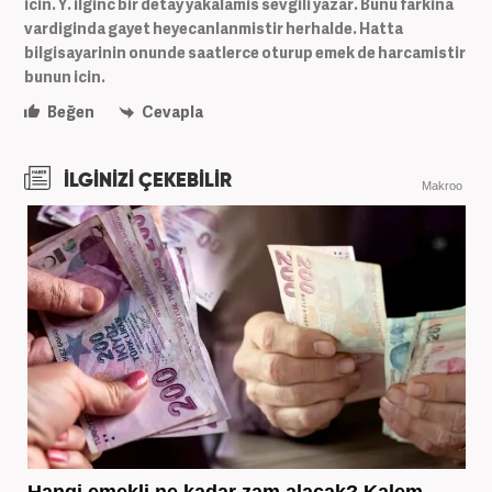
icin. Y. ilginc bir detay yakalamis sevgili yazar. Bunu farkina
vardiginda gayet heyecanlanmistir herhalde. Hatta
bilgisayarinin onunde saatlerce oturup emek de harcamistir
bunun icin.
Beğen
Cevapla
İLGİNİZİ ÇEKEBİLİR
Makroo
Hangi emekli ne kadar zam alacak? Kalem