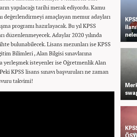
ların yapılacağı tarihi merak ediyordu. Kamu
tını değerlendirmeyi amaçlayan memur adayları
KPSS
lışma programı hazırlayacak. Bu yıl KPSS
ilan
nele
arı düzenlenmeyecek. Adaylar 2020 yılında
rcihte bulunabilecek. Lisans mezunları ise KPSS
tim Bilimleri , Alan Bilgisi sınavlarına
a yerleşmek isteyenler ise Öğretmenlik Alan
. Peki KPSS lisans sınavı başvuruları ne zaman
şvuru takvimi!
Merk
swap
KPSS
ÖSY