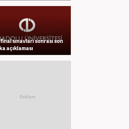
final sınavları sonrası son
ka açıklaması