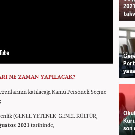
2021
takv
Gere
Port
yasa
LARI NE ZAMAN YAPILACAK?
zunlarının katılacağı Kamu Personeli Seçme
;
Okul
menlik (GENEL YETENEK-GENEL KÜLTÜR,
Kuru
ğustos 2021
tarihinde,
son 