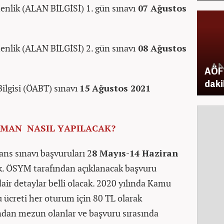
lik (ALAN BİLGİSİ) 1. gün sınavı
07 Ağustos
lik (ALAN BİLGİSİ) 2. gün sınavı
08 Ağustos
AÖF 
daki
lgisi (ÖABT) sınavı
15 Ağustos 2021
AMAN NASIL YAPILACAK?
ans sınavı başvuruları 2
8 Mayıs-14 Haziran
ak. ÖSYM tarafından açıklanacak başvuru
dair detaylar belli olacak. 2020 yılında Kamu
 ücreti her oturum için 80 TL olarak
ndan mezun olanlar ve başvuru sırasında