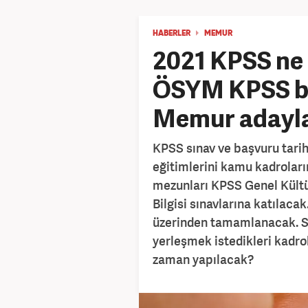
HABERLER
MEMUR
2021 KPSS ne
ÖSYM KPSS ba
Memur adayları
KPSS sınav ve başvuru tarih
eğitimlerini kamu kadrolar
mezunları KPSS Genel Kültür
Bilgisi sınavlarına katılaca
üzerinden tamamlanacak. S
yerleşmek istedikleri kadro
zaman yapılacak?