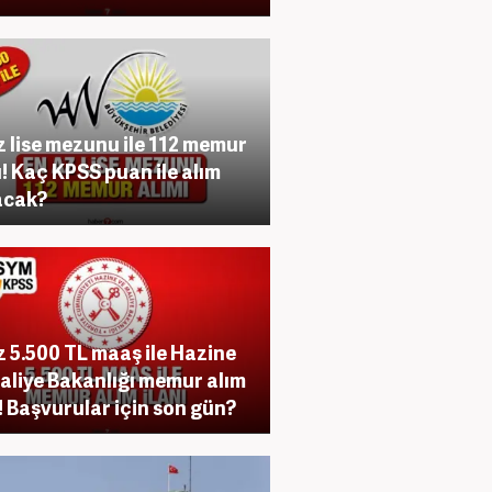
z lise mezunu ile 112 memur
ı! Kaç KPSS puan ile alım
acak?
z 5.500 TL maaş ile Hazine
aliye Bakanlığı memur alım
ı! Başvurular için son gün?