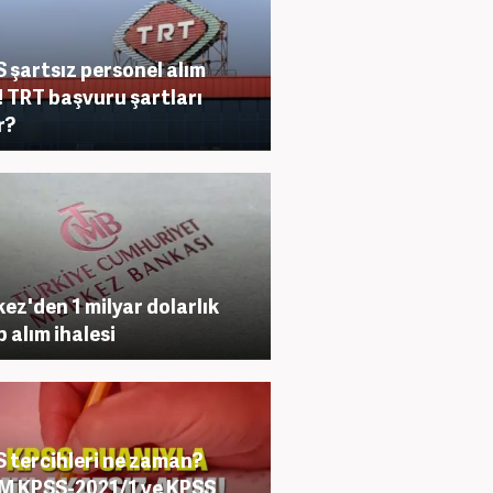
 şartsız personel alım
ı! TRT başvuru şartları
r?
ez'den 1 milyar dolarlık
 alım ihalesi
 tercihleri ne zaman?
M KPSS-2021/1 ve KPSS