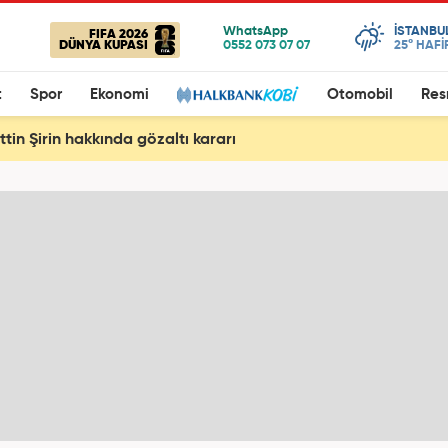
ISTANBU
FIFA 2026
DÜNYA KUPASI
25°
HAFİ
t
Spor
Ekonomi
Otomobil
Res
tin Şirin hakkında gözaltı kararı