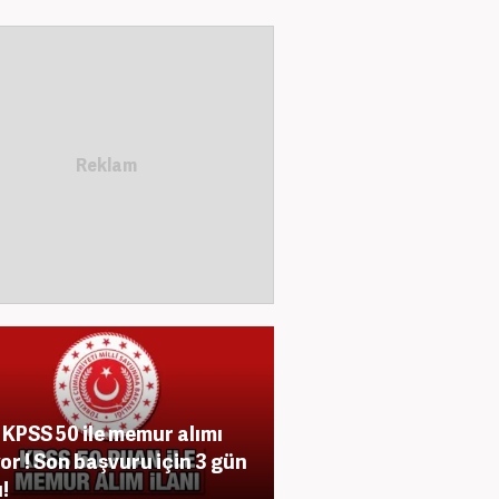
KPSS 50 ile memur alımı
yor ! Son başvuru için 3 gün
ı!