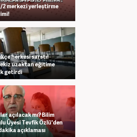
/2 merkezi yerleştirme
imi!
kçe herkesi sarstı!
ekiz uzaktan eğitime
k getirdi
lar açılacak mı? Bilim
lu Üyesi Tevfik Özlü'den
dakika açıklaması