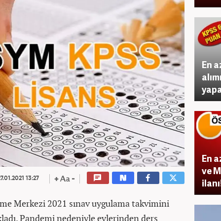
En a
alım
yap
En a
ve M
7.01.2021 13:27
ilan
rme Merkezi 2021 sınav uygulama takvimini
kladı. Pandemi nedeniyle evlerinden ders