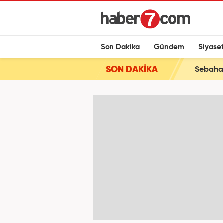
Son Dakika
Gündem
Siyase
SON DAKİKA
Sebahat