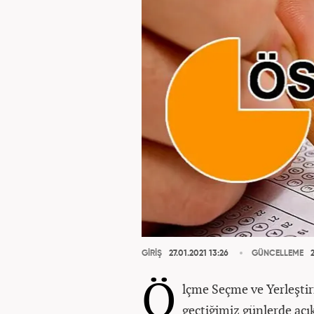
GİRİŞ
27.01.2021 13:26
GÜNCELLEME
2
Ö
lçme Seçme ve Yerleşti
geçtiğimiz günlerde açı