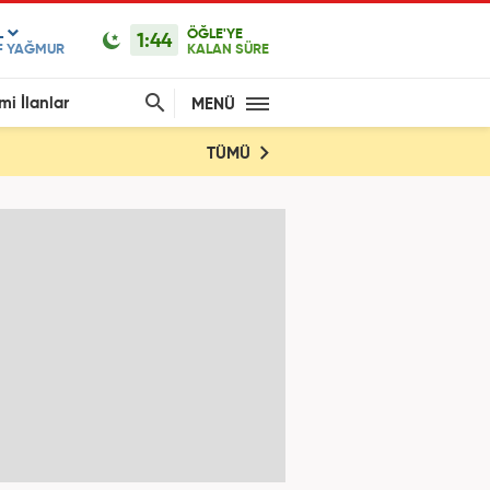
L
ÖĞLE'YE
1:44
F YAĞMUR
KALAN SÜRE
mi İlanlar
MENÜ
TÜMÜ