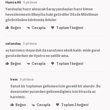
Hamza Ali
5 yıl önce
Yandaşlar hazır alınacak Saray yandaşları hazır kimse
heveslenmesin ülkeyi bu hale getirdiler Sözde Müslüman
görüntüsüne bürünmüş iblisler
Beğen
Cevapla
Toplam
1
beğeni
vatandaş
5 yıl önce
aç karnımızı doyurduk da sanatımız eksik kaldı. mide gurul
gurul ederken de tiyatro ne çekilir ama.
Beğen
Cevapla
Toplam
1
beğeni
Irem
5 yıl önce
Sanat bir toplumun gelismesi icin gerekli bir alandır. Bu
dusunceler yuzunden gelismedigimiz icin birazda ac
karnimiz.
Beğen
Cevapla
Toplam
2
beğeni