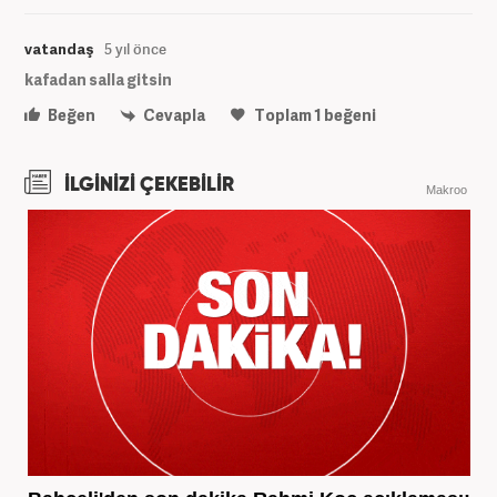
vatandaş
5 yıl önce
kafadan salla gitsin
Beğen
Cevapla
Toplam
1
beğeni
İLGİNİZİ ÇEKEBİLİR
Makroo