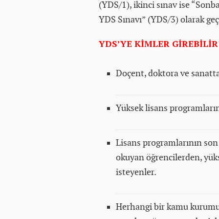
(YDS/1), ikinci sınav ise “Son
YDS Sınavı” (YDS/3) olarak ge
YDS’YE KİMLER GİREBİLİR
Doçent, doktora ve sanatta 
Yüksek lisans programların
Lisans programlarının son s
okuyan öğrencilerden, yük
isteyenler.
Herhangi bir kamu kurumun