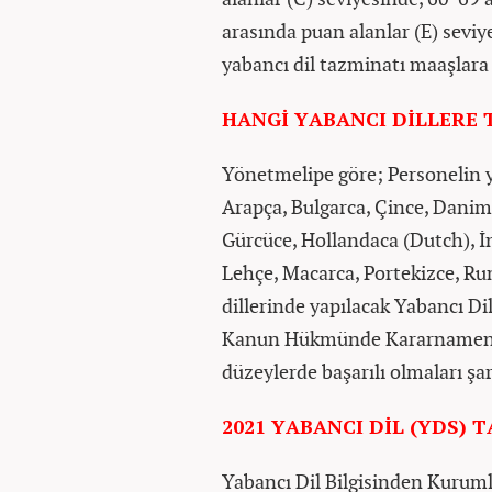
arasında puan alanlar (E) seviye
yabancı dil tazminatı maaşlara 
HANGİ YABANCI DİLLERE 
Yönetmelipe göre; Personelin y
Arapça, Bulgarca, Çince, Danim
Gürcüce, Hollandaca (Dutch), İn
Lehçe, Macarca, Portekizce, R
dillerinde yapılacak Yabancı Dil
Kanun Hükmünde Kararnamenin
düzeylerde başarılı olmaları şar
2021 YABANCI DİL (YDS) 
Yabancı Dil Bilgisinden Kuruml