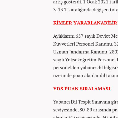
artış gösterdi. 1 Ocak 2021 tar
3-13 TL aralığında değişen tut
KİMLER YARARLANABİLİR
Aylıklarını 657 sayılı Devlet M
Kuvvetleri Personel Kanunu, 3
Uzman Jandarma Kanunu, 2802 
sayılı Yükseköğretim Personel
personelden yabancı dil bilgisi 
üzerinde puan alanlar dil tazm
YDS PUAN SIRALAMASI
Yabancı Dil Tespit Sınavına gi
seviyesinde, 80-89 arasında pu
alanlar (C) seviyesinde, 60-69 