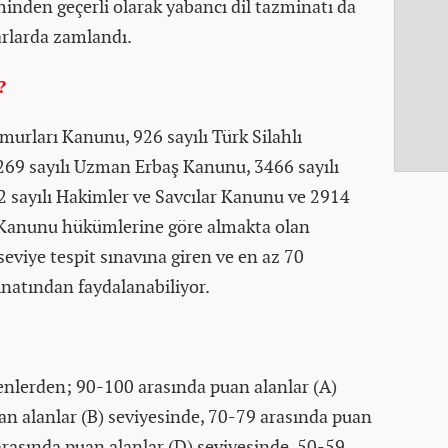
ihinden geçerli olarak yabancı dil tazminatı da
arlarda zamlandı.
?
emurları Kanunu, 926 sayılı Türk Silahlı
269 sayılı Uzman Erbaş Kanunu, 3466 sayılı
sayılı Hakimler ve Savcılar Kanunu ve 2914
 Kanunu hükümlerine göre almakta olan
seviye tespit sınavına giren ve en az 70
inatından faydalanabiliyor.
renlerden; 90-100 arasında puan alanlar (A)
an alanlar (B) seviyesinde, 70-79 arasında puan
arasında puan alanlar (D) seviyesinde, 50-59