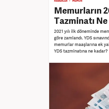
HABERLER
MEMUR
Memurların 2
Tazminatı Ne
2021 yılı ilk döneminde memu
göre zamlandı. YDS sınavınd
memurlar maaşlarına ek yaba
YDS tazminatına ne kadar?