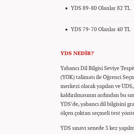
YDS 89-80 Olanlar 82 TL
YDS 79-70 Olanlar 40 TL
YDS NEDİR?
Yabancı Dil Bilgisi Seviye Tes
(YÖK) talimatı ile Öğrenci Se
merkezi olarak yapılan ve ÜDS,
kaldırılmasının ardından bu sına
YDS’de, yabancı dil bilgisini g
ölçen çoktan seçmeli test yönt
YDS sınavı senede 3 kez yapılm