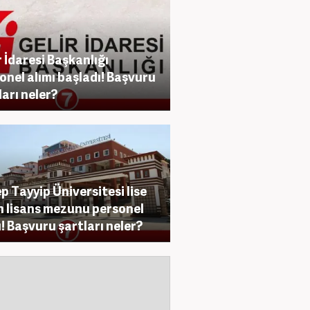
r İdaresi Başkanlığı
onel alımı başladı! Başvuru
ları neler?
p Tayyip Üniversitesi lise
n lisans mezunu personel
ı! Başvuru şartları neler?