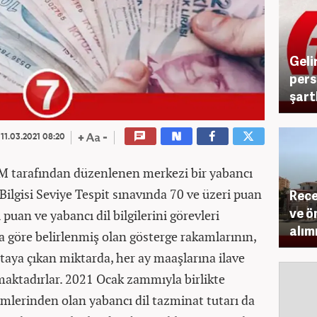
Geli
pers
şart
11.03.2021 08:20
M tarafından düzenlenen merkezi bir yabancı
l Bilgisi Seviye Tespit sınavında 70 ve üzeri puan
Rece
ve ö
 puan ve yabancı dil bilgilerini görevleri
alım
 göre belirlenmiş olan gösterge rakamlarının,
rtaya çıkan miktarda, her ay maaşlarına ilave
lmaktadırlar. 2021 Ocak zammıyla birlikte
lerinden olan yabancı dil tazminat tutarı da