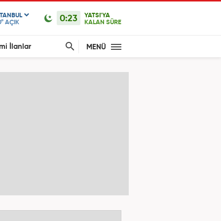
STANBUL
YATSI'YA
0:23
0°
AÇIK
KALAN SÜRE
mi İlanlar
MENÜ