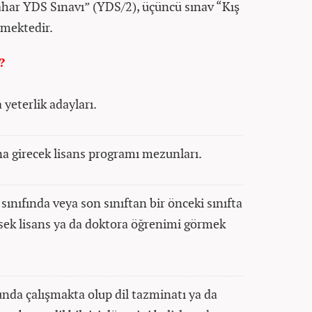
bahar YDS Sınavı” (YDS/2), üçüncü sınav “Kış
çmektedir.
?
yeterlik adayları.
a girecek lisans programı mezunları.
ınıfında veya son sınıftan bir önceki sınıfta
sek lisans ya da doktora öğrenimi görmek
da çalışmakta olup dil tazminatı ya da