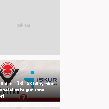
R'dan TÜBİTAK bünyesine
onel alımı bugün sona
or!