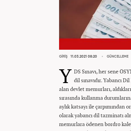
GİRİŞ
11.03.2021 08:20
GÜNCELLEME
Y
DS Sınavı, her sene ÖSY
dil sınavıdır. Yabancı Di
alan devlet memurları, aldıkları
sırasında kullanma durumlarına
aylık katsayı ile çarpımından o
olarak yabancı dil tazminatı a
memurlara ödenen bordro kalem