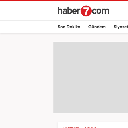
Son Dakika
Gündem
Siyase