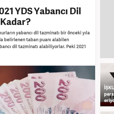
021 YDS Yabancı Dil
 Kadar?
rların yabancı dil tazminatı bir önceki yıla
a belirlenen taban puanı alabilen
ncı dil tazminatı alabiliyorlar. Peki 2021
İŞKU
pers
eriy